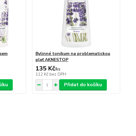
isem
Bylinné tonikum na problematickou
pleť AKNESTOP
135 Kč
/
ks
112 Kč
bez DPH
šíku
Přidat do košíku