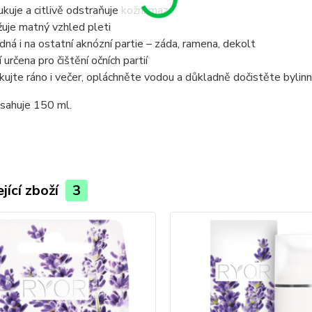
ukuje a citlivě odstraňuje kožní maz
žuje matný vzhled pleti
dná i na ostatní aknózní partie – záda, ramena, dekolt
 určena pro čištění očních partií
ikujte ráno i večer, opláchněte vodou a důkladně dočistěte byli
bsahuje 150 ml.
jící zboží
3