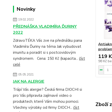
Novinky
19.02.2022
PŘEDNÁŠKA VLADIMÍRA ĎURINY
2022
ZdravoTÉKA Vás zve na přednášku pana
Antiakn
Vladimíra Ďuriny na téma Jak vybudovat
proble
imunitu a poradit si s postcovidovým
119 K
syndromem. Cena: 150 Kč (kapacita...
číst
98 Kč
be
celé
05.05.2021
JAK NA ALERGIE
Trápí Vás alergie? Česká firma DIOCHI si
pro Vás připravila zajímavé video o
produktech, které Vám mohou pomoci.
Zboží 
Všechny výrobky od firmy DIOCH...
číst