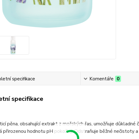
etní specifikace
Komentáře
0
tní specifikace
ticí pěna, obsahující extrakt z mořských řas, umožňuje důkladné 
á přirozenou hodnotu pH pokožky. Odstraňuje běžné nečistoty a