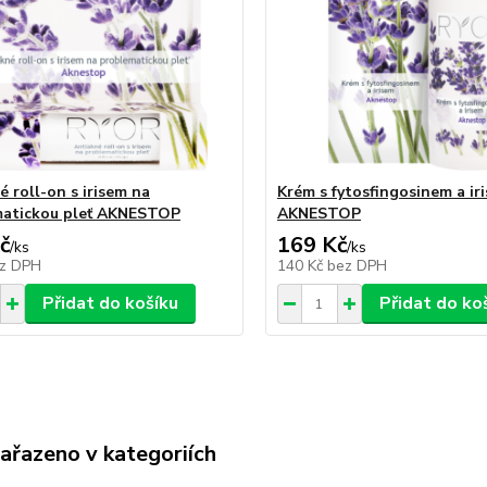
é roll-on s irisem na
Krém s fytosfingosinem a ir
matickou pleť AKNESTOP
AKNESTOP
č
169 Kč
/
ks
/
ks
z DPH
140 Kč
bez DPH
Přidat do košíku
Přidat do ko
zařazeno v kategoriích