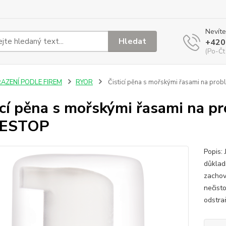
Nevíte
Hledat
+420
(Po-Čt
ŘAZENÍ PODLE FIREM
RYOR
Čisticí pěna s mořskými řasami na pro
icí pěna s mořskými řasami na p
ESTOP
Popis: 
důklad
zachov
nečist
odstra