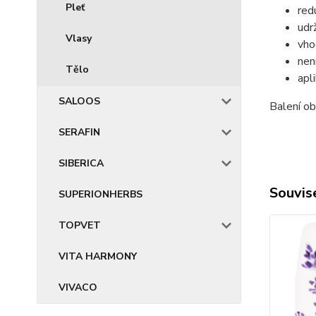
Pleť
red
udr
Vlasy
vho
není
Tělo
apl
SALOOS
Balení o
SERAFIN
SIBERICA
Souvise
SUPERIONHERBS
TOPVET
VITA HARMONY
VIVACO