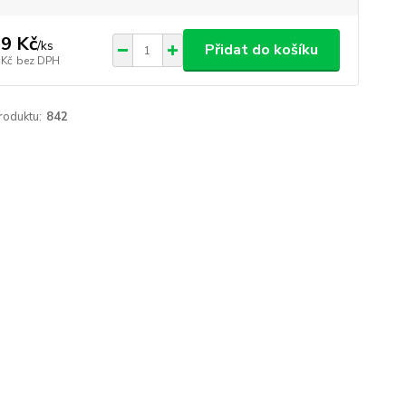
9 Kč
/
ks
Přidat do košíku
 Kč
bez DPH
roduktu:
842