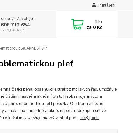
Přihlášení
 si rady? Zavolejte.
0
ks
 608 712 654
za
0 Kč
 9-18,Pá 9-17)
blematickou pleť AKNESTOP
roblematickou pleť
Jemná čisticí pěna, obsahující extrakt z mořských řas, umožňuje
né čištění mastné a aknózní pleti. Neobsahuje mýdlo a
ává přirozenou hodnotu pH pokožky. Odstraňuje běžné
oty a make-up u mastné a aknózní pleti redukuje a citlivě
ňuje kožní maz udržuje matný vzhled plet...
celý popis