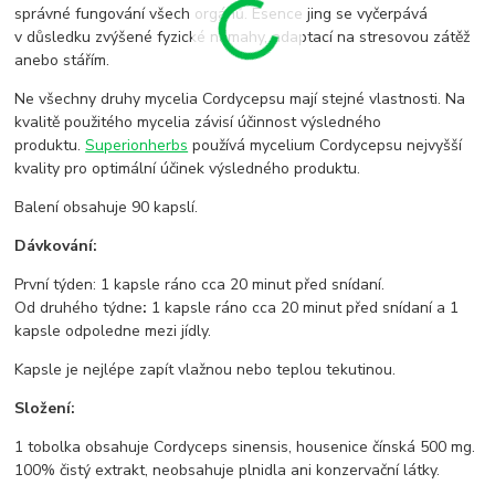
správné fungování všech orgánů. Esence jing se vyčerpává
v důsledku zvýšené fyzické námahy, adaptací na stresovou zátěž
anebo stářím.
Ne všechny druhy mycelia Cordycepsu mají stejné vlastnosti. Na
kvalitě použitého mycelia závisí účinnost výsledného
produktu.
Superionherbs
používá mycelium Cordycepsu nejvyšší
kvality pro optimální účinek výsledného produktu.
Balení obsahuje 90 kapslí.
Dávkování:
První týden: 1 kapsle ráno cca 20 minut před snídaní.
Od druhého týdne
:
1 kapsle ráno cca 20 minut před snídaní a 1
kapsle odpoledne mezi jídly.
Kapsle je nejlépe zapít vlažnou nebo teplou tekutinou.
Složení:
1 tobolka obsahuje Cordyceps sinensis, housenice čínská 500 mg.
100% čistý extrakt, neobsahuje plnidla ani konzervační látky.