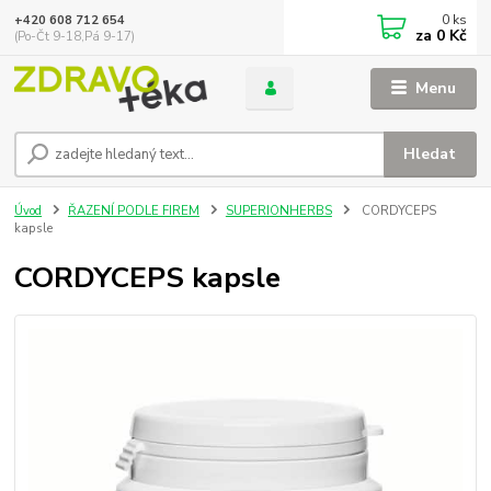
0
ks
+420 608 712 654
za
0 Kč
(Po-Čt 9-18,Pá 9-17)
Menu
Hledat
Úvod
ŘAZENÍ PODLE FIREM
SUPERIONHERBS
CORDYCEPS
kapsle
CORDYCEPS kapsle