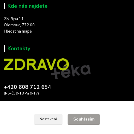
Kde nás najdete
28. října 11
Olomouc, 772 00
Hledat na mapě
Kontakty
+420 608 712 654
(Po-Čt 9-18,Pá 9-17)
zdravoteka@seznam.cz
Souhlasím
Nastavení