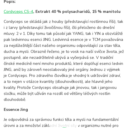
Popis:
Cordyceps CS-4
, Extrakt 40 % polysacharidů, 15 % manitolu
Cordyceps se skládá jak z houby (představující rostlinnou říši), tak
i z larvy (představující živočišnou říši), čili přeloženo do dnešní
mluvy: 2 v 1. Díky tomu tak působí jak YANG, tak i YIN a obzvláště
pak ledvinnou esenci JING. Ledvinná esence je v TCM považována
za nejdůležitější část našeho organismu odpovídající za stav těla,
ducha a mysli. Obrazně řečeno, je to vosk na naší svíčce života, jež
postupně, ale nezadržitelně ubývá a vyčerpává se. V tradiční
čínské medicíně není mnoho produktů, které doplňují esenci ledvin
JING, aniž by zároveň neoslabovaly jiné orgány. Jednou z výjimek
je Cordyceps. Pro zdravého člověka je vhodný k udržování zdraví,
a to nejen v otázce kvantity (dlouhověkosti), ale hlavně jeho
kvality. Protože Cordyceps obsahuje jak jinovou, tak i jangovou
složku, může být užíván na rozdíl od většiny léčivých rostlin
dlouhodobě.
Essence Jing
Je odpovědná za správnou funkci těla a mysli na fundamentální
úrovni a za množství základní životní síly v organizmu nutné pro