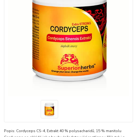
Popis: Cordyceps CS-4, Extrakt 40 % polysacharidů, 15 % manitolu