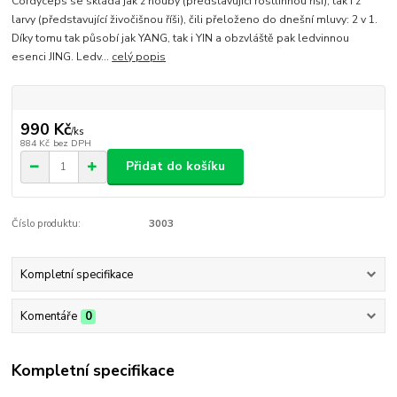
Cordyceps se skládá jak z houby (představující rostlinnou říši), tak i z
larvy (představující živočišnou říši), čili přeloženo do dnešní mluvy: 2 v 1.
Díky tomu tak působí jak YANG, tak i YIN a obzvláště pak ledvinnou
esenci JING. Ledv...
celý popis
990 Kč
/
ks
884 Kč
bez DPH
Přidat do košíku
Číslo produktu:
3003
Kompletní specifikace
Komentáře
0
Kompletní specifikace