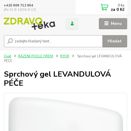
0
ks
+420 608 712 654
za
0 Kč
(Po-Čt 9-18,Pá 9-17)
Menu
Hledat
Úvod
ŘAZENÍ PODLE FIREM
RYOR
Sprchový gel LEVANDULOVÁ
PÉČE
Sprchový gel LEVANDULOVÁ
PÉČE