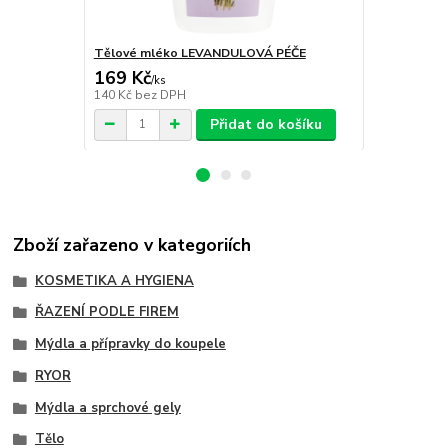
Tělové mléko LEVANDULOVÁ PÉČE
Krém na ru
169 Kč
80 Kč
/
ks
/
ks
140 Kč
bez DPH
66 Kč
bez D
Přidat do košíku
Zboží zařazeno v kategoriích
KOSMETIKA A HYGIENA
ŘAZENÍ PODLE FIREM
Mýdla a přípravky do koupele
RYOR
Mýdla a sprchové gely
Tělo