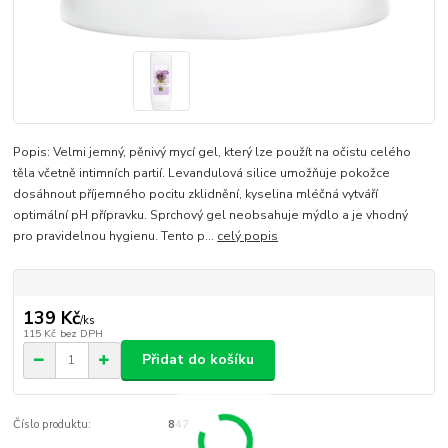
Popis: Velmi jemný, pěnivý mycí gel, který lze použít na očistu celého
těla včetně intimních partií. Levandulová silice umožňuje pokožce
dosáhnout příjemného pocitu zklidnění, kyselina mléčná vytváří
optimální pH přípravku. Sprchový gel neobsahuje mýdlo a je vhodný
pro pravidelnou hygienu. Tento p...
celý popis
139 Kč
/
ks
115 Kč
bez DPH
Přidat do košíku
Číslo produktu:
847