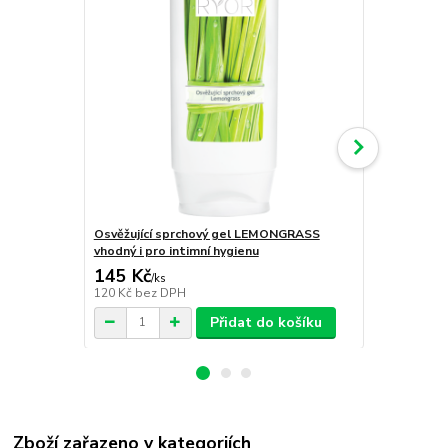
Osvěžující sprchový gel LEMONGRASS
Zjemňující 
vhodný i pro intimní hygienu
145 Kč
219 Kč
/
ks
/
ks
120 Kč
bez DPH
181 Kč
bez 
Přidat do košíku
Zboží zařazeno v kategoriích