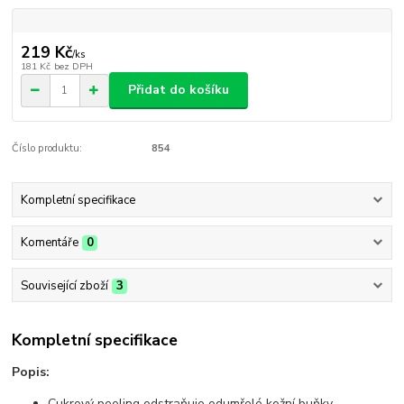
219 Kč
/
ks
181 Kč
bez DPH
Přidat do košíku
Číslo produktu:
854
Kompletní specifikace
Komentáře
0
Související zboží
3
Kompletní specifikace
Popis:
Cukrový peeling odstraňuje odumřelé kožní buňky.