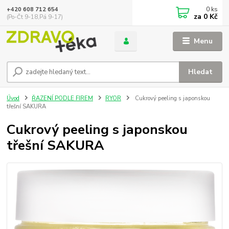
0
ks
+420 608 712 654
za
0 Kč
(Po-Čt 9-18,Pá 9-17)
Menu
Hledat
Úvod
ŘAZENÍ PODLE FIREM
RYOR
Cukrový peeling s japonskou
třešní SAKURA
Cukrový peeling s japonskou
třešní SAKURA