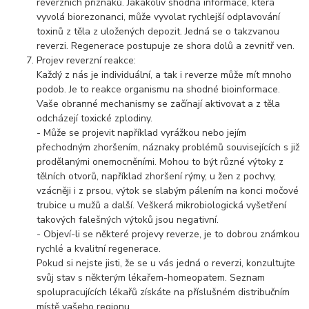
reverzních příznaků. Jakákoliv shodná informace, která
vyvolá biorezonanci, může vyvolat rychlejší odplavování
toxinů z těla z uložených depozit. Jedná se o takzvanou
reverzi. Regenerace postupuje ze shora dolů a zevnitř ven.
Projev reverzní reakce:
Každý z nás je individuální, a tak i reverze může mít mnoho
podob. Je to reakce organismu na shodné bioinformace.
Vaše obranné mechanismy se začínají aktivovat a z těla
odcházejí toxické zplodiny.
- Může se projevit například vyrážkou nebo jejím
přechodným zhoršením, náznaky problémů souvisejících s již
prodělanými onemocněními. Mohou to být různé výtoky z
tělních otvorů, například zhoršení rýmy, u žen z pochvy,
vzácněji i z prsou, výtok se slabým pálením na konci močové
trubice u mužů a další. Veškerá mikrobiologická vyšetření
takových falešných výtoků jsou negativní.
- Objeví-li se některé projevy reverze, je to dobrou známkou
rychlé a kvalitní regenerace.
Pokud si nejste jisti, že se u vás jedná o reverzi, konzultujte
svůj stav s některým lékařem-homeopatem. Seznam
spolupracujících lékařů získáte na příslušném distribučním
místě vašeho regionu.