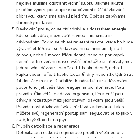
nejdříve musíme odstranit vrchní slupku. Jakmile akutní
problém vymizí, přistoupíme na původní nižší dávkování
přípravku, který jsme užívali před tím. Opět se zabýváme
chronickým stavem.
Dávkování pro ty, co se cítí zdrávi a s dostatkem energie
Kdo se cítí zdráv, může začít rovnou s maximálním
dávkováním. Pokud se objeví reverzní reakce, která ho bude
výrazně obtěžovat, sníží dávkování na minimum, tj. na 1
čajovou, nebo 1 mocca lžičku denně, nebo na pár kapek
denně. Je-li reverzní reakce vyšší, prodlužte si intervaly mezi
jednotlivými dávkami, například 1 kapku denně, nebo 1
kapku obden, příp. 1 kapku 1x za tři dny, nebo i 1x týdně i za
14 dní. Zde musíte již přihlížet k individuálnímu dávkování
podle toho, jak vaše tělo reaguje na bioinformace. Platí
pravidlo: Čím větší je odezva organismu, tím menší jsou
dávky a rozestupy mezi jednotlivými dávkami jsou větší.
Pravidelnost dávkování však zůstává zachována. Tak si
můžete svůj regenerační postup sami regulovat. Je to jako v
autě, když šlapete na plyn.
Průběh detoxikace a regenerace
Detoxikace a celková regenerace probíhá většinou bez