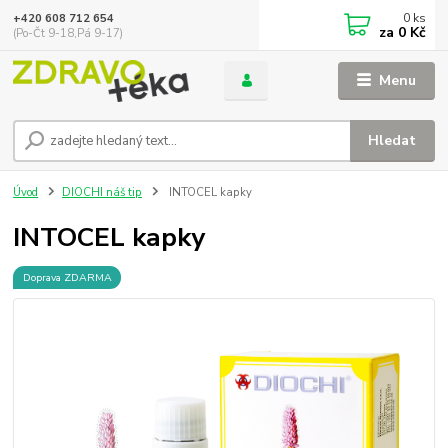
0
ks
+420 608 712 654
za
0 Kč
(Po-Čt 9-18,Pá 9-17)
Menu
Hledat
Úvod
DIOCHI náš tip
INTOCEL kapky
INTOCEL kapky
Doprava ZDARMA