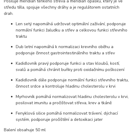
Posiluje meridián tenkého střeva a meridián opasku, který je ve
středu těla, s
pojuje všechny dráhy a je regulátorem ostatních
drah.
Len setý napomáhá udržovat optimální zažívání, podporuje
normální funkci žaludku a střev a celkovou funkci střevního
traktu
Dub letní napomáhá k normalizaci krevního oběhu a
podporuje činnost gastrointestinálního traktu a střev
Kadidlovník pravý podporuje funkci a stav kloubů, kostí,
svalů a pomáhá chránit buňky proti oxidačnímu poškození
Kadidlovník dále podporuje normální funkci střevního traktu,
činnost srdce a kontroluje hladinu cholesterolu v krvi
Myrhovník pomáhá normalizovat hladinu cholesterolu v krvi,
posilovat imunitu a pročišťovat střeva, krev a tkáně
Fenyklová silice pomáhá normalizovat trávení, dýchací
systém, podporuje pročištění a detoxikaci jater
Balení obsahuje 50 ml