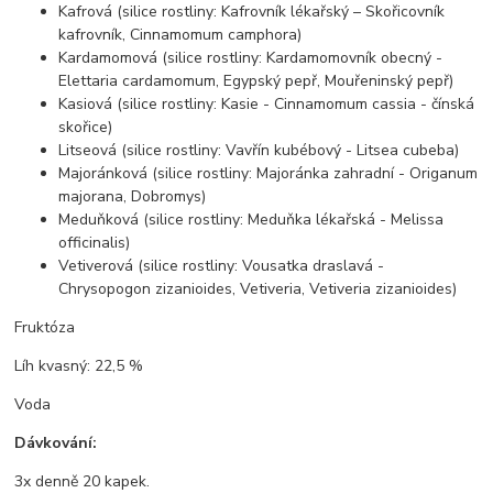
Kafrová (silice rostliny: Kafrovník lékařský – Skořicovník
kafrovník, Cinnamomum camphora)
Kardamomová (silice rostliny: Kardamomovník obecný -
Elettaria cardamomum, Egypský pepř, Mouřeninský pepř)
Kasiová (silice rostliny: Kasie - Cinnamomum cassia - čínská
skořice)
Litseová (silice rostliny: Vavřín kubébový - Litsea cubeba)
Majoránková (silice rostliny: Majoránka zahradní - Origanum
majorana, Dobromys)
Meduňková (silice rostliny: Meduňka lékařská - Melissa
officinalis)
Vetiverová (silice rostliny: Vousatka draslavá -
Chrysopogon zizanioides, Vetiveria, Vetiveria zizanioides)
Fruktóza
Líh kvasný: 22,5 %
Voda
Dávkování:
3x denně 20 kapek.