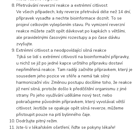
Přetrvávání reverzní reakce a extrémní citlivost
Ve všech případech, kdy reverze přetrvává déle než 14 dní,
přípravek vysaďte a nechte bioinformace doznít. To se
projeví celkovým vylepšením stavu. Po vymizení reverzní
reakce můžete začít opět dávkovat po kapkách s většími,
ale pravidelnými časovými rozestupy a po čase dávku
zvyšujte.
Extrémní citlivost a neodpovídající silná reakce
Týká se lidí s extrémní citlivostí na bioinformační přípravky,
u nichž se již po jedné kapce určitého přípravku dostaví
nepřiměřená reakce. Tam raději začněte přípravkem, který je
sousedem jeho pozice ve sféře a nemá tak silný
harmonizační vliv. Změnou postupu docílíme toho, že reakce
již není silná, protože došlo k předčištění organismu z jiné
strany. Po jeho využívání uděláme nový test, nebo
pokračujeme původním přípravkem, který vyvolával větší
citlivost. Jestliže se opakuje opět silná reverze, můžeme
přistoupit pouze na pití bylinného čaje.
Dodržujte pitný režim.
Jste-li v lékařském ošetření, řiďte se pokyny lékaře!