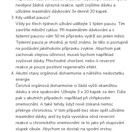
neobjeví žádná výrazná reakce, opět zvýšíme dávku a
užíváme maximální dávkování 3x denně 20 kapek.
Kdy udělat pauzu?
Vždy po třech týdnech užívání udělejte 1 týden pauzu. Tím
završíte měsíční cyklus. Při maximálním dávkování a s
týdenní pauzou vám 50 ml přípravku vydrží asi jeden měsíc.
Týdenní pauza je vhodná, je totiž známo, že tělo si postupně
na podávání jakéhokoliv přípravku zvykne. Abychom pak
zachovali stejnou účinnost, museli bychom například
zvyšovat dávky. Přechodné zhoršení, nebo-li reverzní
reakce je pouze pozitivní regenerační efekt.
Akutní stavy orgánové disharmonie a náhlého nedostatku
energie
Čerstvá orgánová disharmonie si žádá vyšší okamžitou
dávku a více opakování. Užívejte 3 x 20 kapek za den. Dále
pak v akutních případech, například při chřipkovém
onemocnění. A také tehdy, když nově získaná nemoc
překryje chronickou. V tom případě bez obav opět užíváme
maximální dávky, aniž by byla vyvolána silná reverzní
reakce u chronického onemocnění. Je to jako při olupování
slupek cibule. Abychom se dostali na spodní vrstvu,