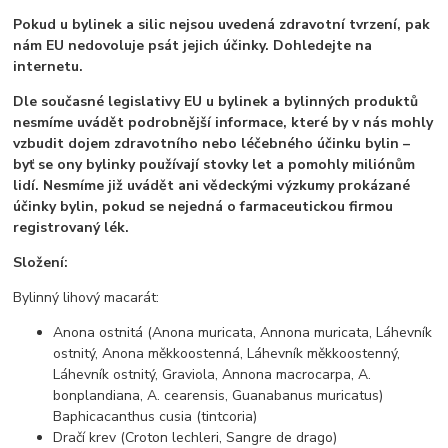
Pokud u bylinek a silic nejsou uvedená zdravotní tvrzení, pak
nám EU nedovoluje psát jejich účinky. Dohledejte na
internetu.
Dle současné legislativy EU u bylinek a bylinných produktů
nesmíme uvádět podrobnější informace, které by v nás mohly
vzbudit dojem zdravotního nebo léčebného účinku bylin –
byť se ony bylinky používají stovky let a pomohly miliónům
lidí. Nesmíme již uvádět ani vědeckými výzkumy prokázané
účinky bylin, pokud se nejedná o farmaceutickou firmou
registrovaný lék.
Složení:
Bylinný lihový macarát:
Anona ostnitá (Anona muricata, Annona muricata, Láhevník
ostnitý, Anona měkkoostenná, Láhevník měkkoostenný,
Láhevník ostnitý, Graviola, Annona macrocarpa, A.
bonplandiana, A. cearensis, Guanabanus muricatus)
Baphicacanthus cusia (tintcoria)
Dračí krev (Croton lechleri, Sangre de drago)