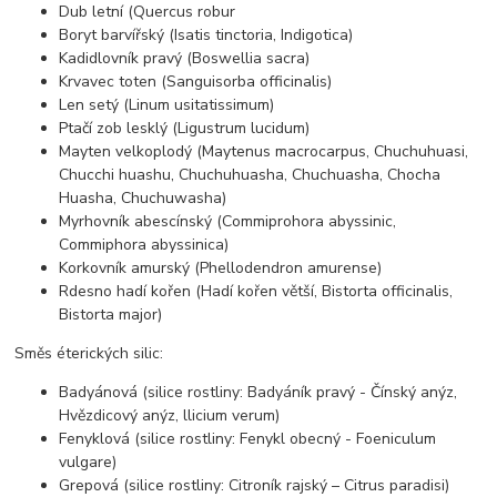
Dub letní (Quercus robur
Boryt barvířský (Isatis tinctoria, Indigotica)
Kadidlovník pravý (Boswellia sacra)
Krvavec toten (Sanguisorba officinalis)
Len setý (Linum usitatissimum)
Ptačí zob lesklý (Ligustrum lucidum)
Mayten velkoplodý (Maytenus macrocarpus, Chuchuhuasi,
Chucchi huashu, Chuchuhuasha, Chuchuasha, Chocha
Huasha, Chuchuwasha)
Myrhovník abescínský (Commiprohora abyssinic,
Commiphora abyssinica)
Korkovník amurský (Phellodendron amurense)
Rdesno hadí kořen (Hadí kořen větší, Bistorta officinalis,
Bistorta major)
Směs éterických silic:
Badyánová (silice rostliny: Badyáník pravý - Čínský anýz,
Hvězdicový anýz, llicium verum)
Fenyklová (silice rostliny: Fenykl obecný - Foeniculum
vulgare)
Grepová (silice rostliny: Citroník rajský – Citrus paradisi)