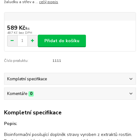
žaludku a střev a ...
celý popis
589 Kč
/
ks
487 Kč
bez DPH
Přidat do košíku
Číslo produktu:
1111
Kompletní specifikace
Komentáře
0
Kompletní specifikace
Popis:
Bioinformační posilující doplněk stravy vyroben z extraktů rostlin.