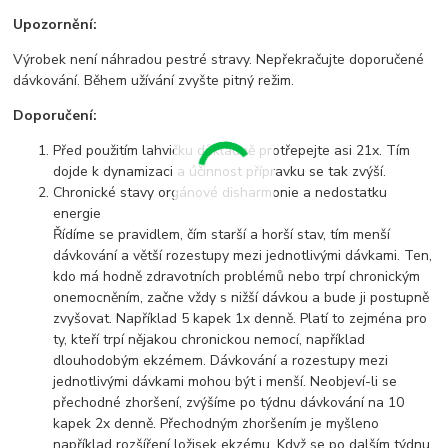
Upozornění:
Výrobek není náhradou pestré stravy. Nepřekračujte doporučené
dávkování. Během užívání zvyšte pitný režim.
Doporučení:
Před použitím lahvičku důkladně protřepejte asi 21x. Tím
dojde k dynamizaci a účinnost přípravku se tak zvýší.
Chronické stavy orgánové disharmonie a nedostatku
energie
Řídíme se pravidlem, čím starší a horší stav, tím menší
dávkování a větší rozestupy mezi jednotlivými dávkami. Ten,
kdo má hodně zdravotních problémů nebo trpí chronickým
onemocněním, začne vždy s nižší dávkou a bude ji postupně
zvyšovat. Například 5 kapek 1x denně. Platí to zejména pro
ty, kteří trpí nějakou chronickou nemocí, například
dlouhodobým ekzémem. Dávkování a rozestupy mezi
jednotlivými dávkami mohou být i menší. Neobjeví-li se
přechodné zhoršení, zvýšíme po týdnu dávkování na 10
kapek 2x denně. Přechodným zhoršením je myšleno
například rozšíření ložisek ekzému. Když se po dalším týdnu