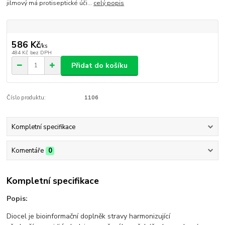
jilmový má protiseptické úči...
celý popis
586 Kč
/
ks
484 Kč
bez DPH
Přidat do košíku
Číslo produktu:
1106
Kompletní specifikace
Komentáře
0
Kompletní specifikace
Popis:
Diocel
je bioinformační doplněk stravy harmonizující