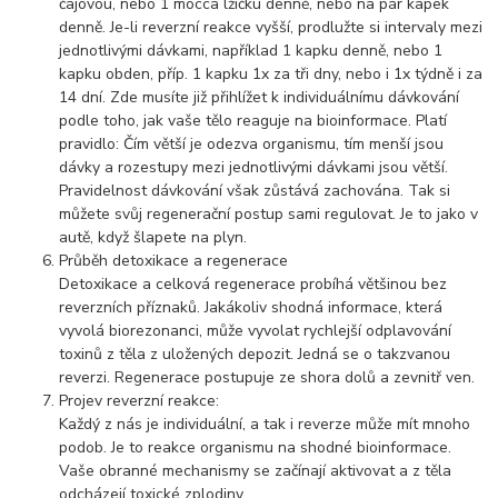
čajovou, nebo 1 mocca lžičku denně, nebo na pár kapek
denně. Je-li reverzní reakce vyšší, prodlužte si intervaly mezi
jednotlivými dávkami, například 1 kapku denně, nebo 1
kapku obden, příp. 1 kapku 1x za tři dny, nebo i 1x týdně i za
14 dní. Zde musíte již přihlížet k individuálnímu dávkování
podle toho, jak vaše tělo reaguje na bioinformace. Platí
pravidlo: Čím větší je odezva organismu, tím menší jsou
dávky a rozestupy mezi jednotlivými dávkami jsou větší.
Pravidelnost dávkování však zůstává zachována. Tak si
můžete svůj regenerační postup sami regulovat. Je to jako v
autě, když šlapete na plyn.
Průběh detoxikace a regenerace
Detoxikace a celková regenerace probíhá většinou bez
reverzních příznaků. Jakákoliv shodná informace, která
vyvolá biorezonanci, může vyvolat rychlejší odplavování
toxinů z těla z uložených depozit. Jedná se o takzvanou
reverzi. Regenerace postupuje ze shora dolů a zevnitř ven.
Projev reverzní reakce:
Každý z nás je individuální, a tak i reverze může mít mnoho
podob. Je to reakce organismu na shodné bioinformace.
Vaše obranné mechanismy se začínají aktivovat a z těla
odcházejí toxické zplodiny.