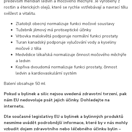
především meridián ledvin a močového měchýře. Je vyrobený z
rostlin a éterických olejů, které se rychle vstřebávají a navrací tělu
svěžest a vitalitu.
Zlatobýl obecný normalizuje funkci močové soustavy
Tužebník jilmový má protiseptické účinky
Vrbovka malokvětá podporuje normální funkci prostaty
Turan kanadský podporuje vylučování vody a kyseliny
močové z těla
Medvědice lékařská normalizuje činnost močového měchýře
a ledvin
Kopřiva dvoudomá normalizuje funkci prostaty, činnost
ledvin a kardiovaskulární systém
Balení obsahuje 50 ml
Pokud u bylinek a silic nejsou uvedená zdravotní tvrzení, pak
nám EU nedovoluje psát jejich účinky. Dohledejte na
internetu.
Dle současné legislativy EU u bylinek a bylinných produktů
nesmíme uvádět podrobnější informace, které by v nás mohly
vzbudit dojem zdravotního nebo léčebného účinku bylin –