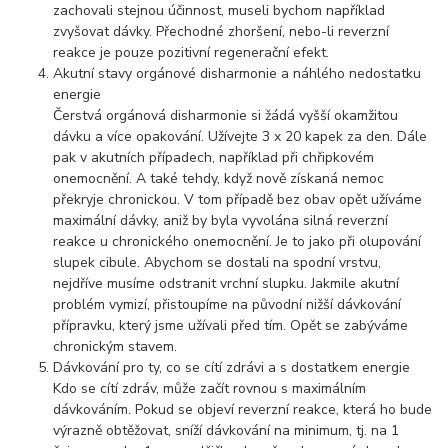
zachovali stejnou účinnost, museli bychom například
zvyšovat dávky. Přechodné zhoršení, nebo-li reverzní
reakce je pouze pozitivní regenerační efekt.
Akutní stavy orgánové disharmonie a náhlého nedostatku
energie
Čerstvá orgánová disharmonie si žádá vyšší okamžitou
dávku a více opakování. Užívejte 3 x 20 kapek za den. Dále
pak v akutních případech, například při chřipkovém
onemocnění. A také tehdy, když nově získaná nemoc
překryje chronickou. V tom případě bez obav opět užíváme
maximální dávky, aniž by byla vyvolána silná reverzní
reakce u chronického onemocnění. Je to jako při olupování
slupek cibule. Abychom se dostali na spodní vrstvu,
nejdříve musíme odstranit vrchní slupku. Jakmile akutní
problém vymizí, přistoupíme na původní nižší dávkování
přípravku, který jsme užívali před tím. Opět se zabýváme
chronickým stavem.
Dávkování pro ty, co se cítí zdrávi a s dostatkem energie
Kdo se cítí zdráv, může začít rovnou s maximálním
dávkováním. Pokud se objeví reverzní reakce, která ho bude
výrazně obtěžovat, sníží dávkování na minimum, tj. na 1