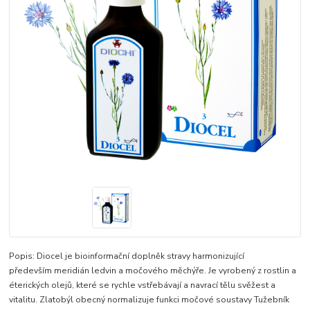
Popis: Diocel je bioinformační doplněk stravy harmonizující
především meridián ledvin a močového měchýře. Je vyrobený z rostlin a
éterických olejů, které se rychle vstřebávají a navrací tělu svěžest a
vitalitu. Zlatobýl obecný normalizuje funkci močové soustavy Tužebník