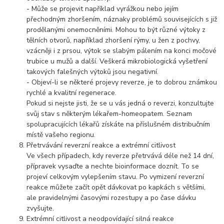
- Může se projevit například vyrážkou nebo jejím
přechodným zhoršením, náznaky problémů souvisejících s již
prodělanými onemocněními. Mohou to být různé výtoky z
tělních otvorů, například zhoršení rýmy, u žen z pochvy,
vzácněji i z prsou, výtok se slabým pálením na konci močové
trubice u mužů a další. Veškerá mikrobiologická vyšetření
takových falešných výtoků jsou negativní.
- Objeví-li se některé projevy reverze, je to dobrou známkou
rychlé a kvalitní regenerace.
Pokud si nejste jisti, že se u vás jedná o reverzi, konzultujte
svůj stav s některým lékařem-homeopatem. Seznam
spolupracujících lékařů získáte na příslušném distribučním
místě vašeho regionu.
Přetrvávání reverzní reakce a extrémní citlivost
Ve všech případech, kdy reverze přetrvává déle než 14 dní,
přípravek vysaďte a nechte bioinformace doznít. To se
projeví celkovým vylepšením stavu. Po vymizení reverzní
reakce můžete začít opět dávkovat po kapkách s většími,
ale pravidelnými časovými rozestupy a po čase dávku
zvyšujte.
Extrémní citlivost a neodpovídající silná reakce