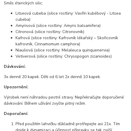
Směs éterických silic:
Litseová cubeba (silice rostliny: Vavřín kubébový - Litsea
cubeba)
Amyrisová (silice rostliny: Amyris balsamifera)
Citronová (silice rostliny: Citronovník)
Kafrová (silice rostliny: Kafrovník lékařský – Skořicovník
kafrovník, Cinnamomum camphora)
Niauliová (silice rostliny: Melaleuca quinquenervia)
Vetiverová (silice rostliny: Chrysopogon zizanioides)
Dávkování:
3x denně 20 kapek. Děti od 6 let 2x denně 10 kapek.
Upozornění:
Výrobek není náhradou pestré stravy. Nepřekračujte doporučené
dávkování. Během užívání zvyšte pitný režim.
Doporučení:
Před použitím lahvičku důkladně protřepejte asi 21x. Tím
dojde k dynamizaci a účinnost přípravku se tak zvýší.