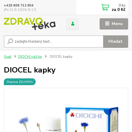
0
ks
+420 608 712 654
za
0 Kč
(Po-Čt 9-18,Pá 9-17)
Menu
Hledat
Úvod
DIOCHI náš tip
DIOCEL kapky
DIOCEL kapky
Doprava ZDARMA