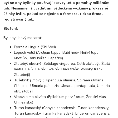
byť se ony bylinky používají stovky let a pomohly miliónům
lidí. Nesmíme již uvádět ani vědeckými výzkumy prokázané
účinky bylin, pokud se nejedná o farmaceutickou firmou
registrovaný lék.
Složení:
Bylinný lihový macarát:
Pyrrosia Lingua (Shi Wei)
Lopuch větší (Arctium lappa, Babí hněv, Hořký lupen,
Knoflíky, Babí kořen, Lapáčky)
Zlatobýl obecný (Solidago virgaurea, Celík zlatobýl, Žlutá
metla, Celík, Celník, Svalník, Hadí traňk, Vysoký traňk,
Zlatobejl)
Tužebník jilmový (Filipendula ulmaria, Spiraea ulmaria,
Chlapice, Ulmaria palustris, Ulmaria pentapetala, Ulmaria
obtusiloba)
Vrbovka malokvětá (Epilobium parviflorum, Ženský vlas,
Chmejřisko)
Turan kanadský (Conyza canadensis, Turan kanadenský,
Turán kanadský, Turanka kanadská, Erigeron canadensis,