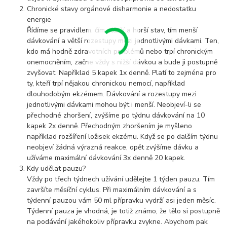
Chronické stavy orgánové disharmonie a nedostatku
energie
Řídíme se pravidlem, čím starší a horší stav, tím menší
dávkování a větší rozestupy mezi jednotlivými dávkami. Ten,
kdo má hodně zdravotních problémů nebo trpí chronickým
onemocněním, začne vždy s nižší dávkou a bude ji postupně
zvyšovat. Například 5 kapek 1x denně. Platí to zejména pro
ty, kteří trpí nějakou chronickou nemocí, například
dlouhodobým ekzémem. Dávkování a rozestupy mezi
jednotlivými dávkami mohou být i menší. Neobjeví-li se
přechodné zhoršení, zvýšíme po týdnu dávkování na 10
kapek 2x denně. Přechodným zhoršením je myšleno
například rozšíření ložisek ekzému. Když se po dalším týdnu
neobjeví žádná výrazná reakce, opět zvýšíme dávku a
užíváme maximální dávkování 3x denně 20 kapek.
Kdy udělat pauzu?
Vždy po třech týdnech užívání udělejte 1 týden pauzu. Tím
završíte měsíční cyklus. Při maximálním dávkování a s
týdenní pauzou vám 50 ml přípravku vydrží asi jeden měsíc.
Týdenní pauza je vhodná, je totiž známo, že tělo si postupně
na podávání jakéhokoliv přípravku zvykne. Abychom pak