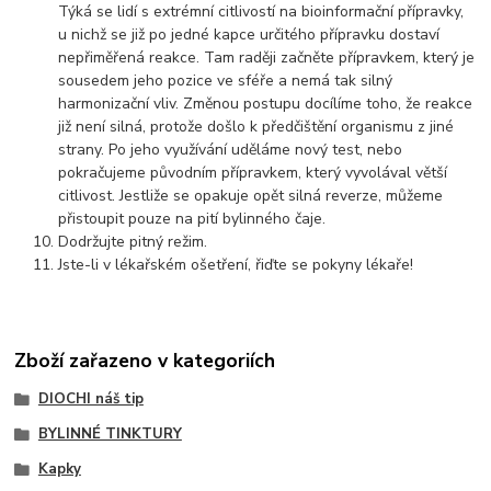
Týká se lidí s extrémní citlivostí na bioinformační přípravky,
u nichž se již po jedné kapce určitého přípravku dostaví
nepřiměřená reakce. Tam raději začněte přípravkem, který je
sousedem jeho pozice ve sféře a nemá tak silný
harmonizační vliv. Změnou postupu docílíme toho, že reakce
již není silná, protože došlo k předčištění organismu z jiné
strany. Po jeho využívání uděláme nový test, nebo
pokračujeme původním přípravkem, který vyvolával větší
citlivost. Jestliže se opakuje opět silná reverze, můžeme
přistoupit pouze na pití bylinného čaje.
Dodržujte pitný režim.
Jste-li v lékařském ošetření, řiďte se pokyny lékaře!
Zboží zařazeno v kategoriích
DIOCHI náš tip
BYLINNÉ TINKTURY
Kapky