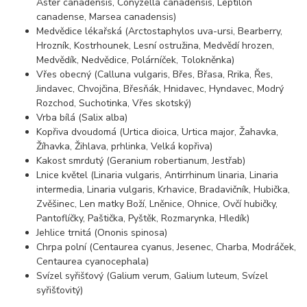
Aster canadensis, Conyzella canadensis, Leptilon
canadense, Marsea canadensis)
Medvědice lékařská (Arctostaphylos uva-ursi, Bearberry,
Hrozník, Kostrhounek, Lesní ostružina, Medvědí hrozen,
Medvědík, Nedvědice, Polárníček, Tolokněnka)
Vřes obecný (Calluna vulgaris, Břes, Břasa, Rrika, Řes,
Jindavec, Chvojčina, Břesňák, Hnidavec, Hyndavec, Modrý
Rozchod, Suchotinka, Vřes skotský)
Vrba bílá (Salix alba)
Kopřiva dvoudomá (Urtica dioica, Urtica major, Žahavka,
Žíhavka, Žihlava, prhlinka, Velká kopřiva)
Kakost smrdutý (Geranium robertianum, Jestřab)
Lnice květel (Linaria vulgaris, Antirrhinum linaria, Linaria
intermedia, Linaria vulgaris, Krhavice, Bradavičník, Hubička,
Zvěšinec, Len matky Boží, Lněnice, Ohnice, Ovčí hubičky,
Pantoflíčky, Paštička, Pyštěk, Rozmarynka, Hledík)
Jehlice trnitá (Ononis spinosa)
Chrpa polní (Centaurea cyanus, Jesenec, Charba, Modráček,
Centaurea cyanocephala)
Svízel syřišťový (Galium verum, Galium luteum, Svízel
syřišťovitý)