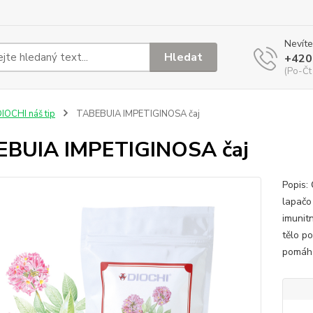
Nevíte
Hledat
+420
(Po-Čt
IOCHI náš tip
TABEBUIA IMPETIGINOSA čaj
EBUIA IMPETIGINOSA čaj
Popis: 
lapačo
imunit
tělo p
pomáhá