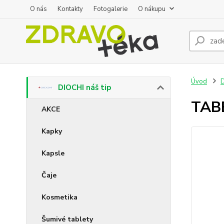
O nás
Kontakty
Fotogalerie
O nákupu
Úvod
D
DIOCHI náš tip
TAB
AKCE
Kapky
Kapsle
Čaje
Kosmetika
Šumivé tablety