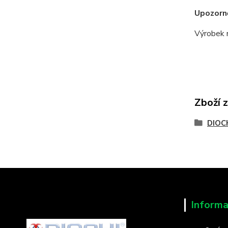
Upozorně
Výrobek n
Zboží 
DIOCH
Informa