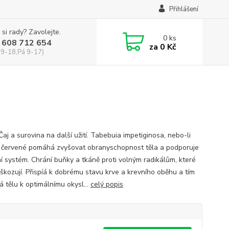
Přihlášení
 si rady? Zavolejte.
0
ks
 608 712 654
za
0 Kč
 9-18,Pá 9-17)
Čaj a surovina na další užití. Tabebuia impetiginosa, nebo-li
 červené pomáhá zvyšovat obranyschopnost těla a podporuje
ní systém. Chrání buňky a tkáně proti volným radikálům, které
oškozují. Přispíá k dobrému stavu krve a krevního oběhu a tím
 tělu k optimálnímu okysl...
celý popis