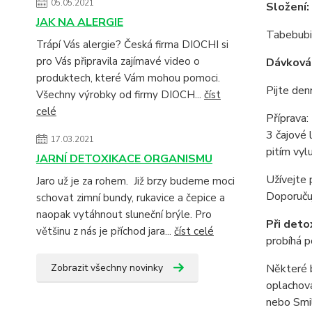
05.05.2021
Složení:
JAK NA ALERGIE
Tabebubi
Trápí Vás alergie? Česká firma DIOCHI si
pro Vás připravila zajímavé video o
Dávkován
produktech, které Vám mohou pomoci.
Pijte de
Všechny výrobky od firmy DIOCH...
číst
celé
Příprava:
3 čajové 
17.03.2021
pitím vyl
JARNÍ DETOXIKACE ORGANISMU
Užívejte 
Jaro už je za rohem. Již brzy budeme moci
Doporuču
schovat zimní bundy, rukavice a čepice a
naopak vytáhnout sluneční brýle. Pro
Při deto
většinu z nás je příchod jara...
číst celé
probíhá p
Některé b
Zobrazit všechny novinky
oplachová
nebo Smil