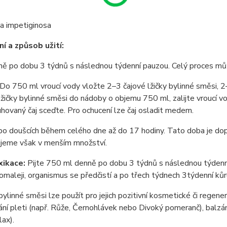
a impetiginosa
í a způsob užití:
nně po dobu 3 týdnů s následnou týdenní pauzou. Celý proces m
 Do 750 ml vroucí vody vložte 2–3 čajové lžičky bylinné směsi, 
lžičky bylinné směsi do nádoby o objemu 750 ml, zalijte vroucí v
uhovaný čaj sceďte. Pro ochucení lze čaj osladit medem.
po doušcích během celého dne až do 17 hodiny. Tato doba je dopor
jeme však v menším množství.
xikace:
Pijte 750 ml denně po dobu 3 týdnů s následnou týdenn
omaleji, organismus se předčistí a po třech týdnech 3týdenní kůr
ylinné směsi lze použít pro jejich pozitivní kosmetické či regene
ní pleti (např. Růže, Černohlávek nebo Divoký pomeranč), balzám
ax).