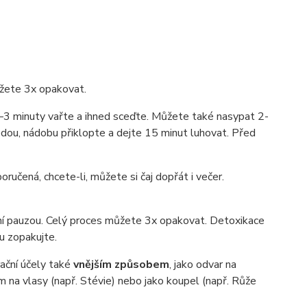
ůžete 3x opakovat.
2–3 minuty vařte a ihned sceďte. Můžete také nasypat 2-
odou, nádobu přiklopte a dejte 15 minut luhovat. Před
učená, chcete-li, můžete si čaj dopřát i večer.
í pauzou. Celý proces můžete 3x opakovat. Detoxikace
u zopakujte.
rační účely také
vnějším způsobem
, jako odvar na
 na vlasy (např. Stévie) nebo jako koupel (např. Růže