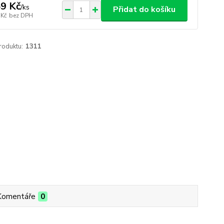
9 Kč
/
ks
Přidat do košíku
 Kč
bez DPH
roduktu:
1311
Komentáře
0