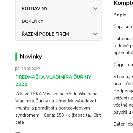
Komple
POTRAVINY
Popis:
DOPLŇKY
Čaj a suro
ŘAZENÍ PODLE FIREM
Tabebuia 
a tkáně p
optimální
Novinky
Čaj je ton
19.02.2022
Stimuluje
PŘEDNÁŠKA VLADIMÍRA ĎURINY
brzdí růs
2022
Podporuje
ZdravoTÉKA Vás zve na přednášku pana
snížení r
Vladimíra Ďuriny na téma Jak vybudovat
včetně ne
imunitu a poradit si s postcovidovým
psychiku 
syndromem. Cena: 150 Kč (kapacita...
číst
celé
Balení ob