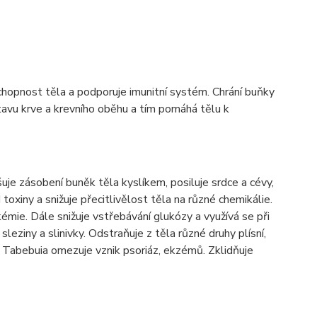
hopnost těla a podporuje imunitní systém. Chrání buňky
stavu krve a krevního oběhu a tím pomáhá tělu k
šuje zásobení buněk těla kyslíkem, posiluje srdce a cévy,
toxiny a snižuje přecitlivělost těla na různé chemikálie.
mie. Dále snižuje vstřebávání glukózy a využívá se při
sleziny a slinivky. Odstraňuje z těla různé druhy plísní,
 Tabebuia omezuje vznik psoriáz, ekzémů. Zklidňuje