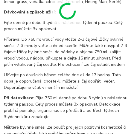
lemon grass, voňatka citronová, Citronela, Heong Man, Seréh)
Dávkování a způsob užití:
Pijte denně po dobu 3 týdnů s následnou týdenní pauzou. Celý
proces můžete 3x opakovat.
Příprava: Do 750 ml vroucí vody vložte 2–3 čajové lžičky bylinné
směsi, 2–3 minuty vařte a ihned sceďte. Můžete také nasypat 2-3
čajové lžičky bylinné směsi do nádoby o objemu 750 ml, zalijte
vroucí vodou, nádobu přiklopte a dejte 15 minut luhovat. Před
pitím vyluhovaný čaj sceďte. Pro ochucení lze čaj osladit medem.
Užívejte po doušcích během celého dne až do 17 hodiny. Tato
doba je doporučená, chcete-li, můžete si čaj dopřát i večer.
Doporučujeme však v menším množství.
Při detoxikace:
Pijte 750 ml denně po dobu 3 týdnů s následnou
týdenní pauzou. Celý proces můžete 3x opakovat. Detoxikace
probíhá pomaleji, organismus se předčistí a po třech týdnech
3týdenní kůru zopakujte.
Některé bylinné směsi lze použít pro jejich pozitivní kosmetické či
regenerační účely také
vnějším způsobem
, jako odvar na