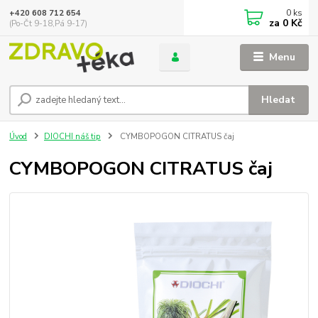
0
ks
+420 608 712 654
za
0 Kč
(Po-Čt 9-18,Pá 9-17)
Menu
Hledat
Úvod
DIOCHI náš tip
CYMBOPOGON CITRATUS čaj
CYMBOPOGON CITRATUS čaj