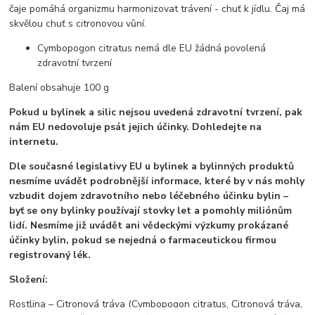
čaje pomáhá organizmu harmonizovat trávení - chuť k jídlu. Čaj má
skvělou chuť s citronovou vůní.
Cymbopogon citratus nemá dle EU žádná povolená
zdravotní tvrzení
Balení obsahuje 100 g
Pokud u bylinek a silic nejsou uvedená zdravotní tvrzení, pak
nám EU nedovoluje psát jejich účinky. Dohledejte na
internetu.
Dle současné legislativy EU u bylinek a bylinných produktů
nesmíme uvádět podrobnější informace, které by v nás mohly
vzbudit dojem zdravotního nebo léčebného účinku bylin –
byť se ony bylinky používají stovky let a pomohly miliónům
lidí. Nesmíme již uvádět ani vědeckými výzkumy prokázané
účinky bylin, pokud se nejedná o farmaceutickou firmou
registrovaný lék.
Složení:
Rostlina – Citronová tráva (Cymbopogon citratus, Citronová tráva,