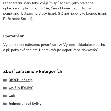
regenerační účely také
vnějším způsobem
, jako odvar na
oplachování pleti (např. Růže, Černohlávek nebo Divoký
pomeranč), balzám na vlasy (např. Stévie) nebo jako koupel (např.
Růže nebo Smilax).
Upozornění:
Výrobek není náhradou pestré stravy. Výrobek skladujte v suchu
a při pokojové teplotě. Nepřekračujte doporučené dávkování.
Zboží zařazeno v kategoriích
DIOCHI náš tip
ČAJE A BYLINY
Čaje
Jednodruhové byliny