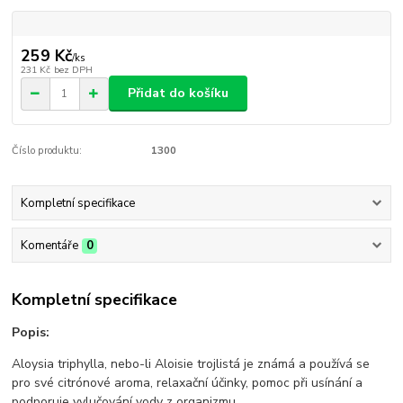
259 Kč
/
ks
231 Kč
bez DPH
Přidat do košíku
Číslo produktu:
1300
Kompletní specifikace
Komentáře
0
Kompletní specifikace
Popis:
Aloysia triphylla, nebo-li Aloisie trojlistá je známá a používá se
pro své citrónové aroma, relaxační účinky, pomoc při usínání a
podporuje vylučování vody z organizmu.