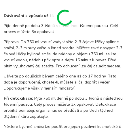
Dávkování a způsob užití:
Pijte denně po dobu 3 týdnů s následnou týdenní pauzou. Celý
proces můžete 3x opakovat.
Příprava: Do 750 ml vroucí vody vložte 2–3 čajové lžičky bylinné
směsi, 2–3 minuty vařte a ihned sceďte. Můžete také nasypat 2-3
čajové lžičky bylinné směsi do nádoby o objemu 750 ml, zalijte
vroucí vodou, nádobu přiklopte a dejte 15 minut luhovat. Před
pitím vyluhovaný čaj sceďte. Pro ochucení lze čaj osladit medem.
Užívejte po doušcích během celého dne až do 17 hodiny. Tato
doba je doporučená, chcete-li, můžete si čaj dopřát i večer.
Doporučujeme však v menším množství.
Při detoxikace:
Pijte 750 ml denně po dobu 3 týdnů s následnou
týdenní pauzou. Celý proces můžete 3x opakovat. Detoxikace
probíhá pomaleji, organismus se předčistí a po třech týdnech
3týdenní kůru zopakujte.
Některé bylinné směsi lze použít pro jejich pozitivní kosmetické či