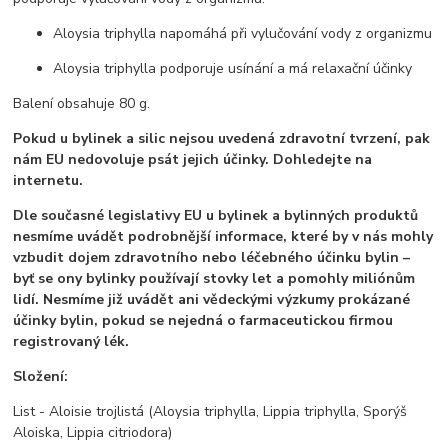
Aloysia triphylla napomáhá při vylučování vody z organizmu
Aloysia triphylla podporuje usínání a má relaxační účinky
Balení obsahuje 80 g.
Pokud u bylinek a silic nejsou uvedená zdravotní tvrzení, pak
nám EU nedovoluje psát jejich účinky. Dohledejte na
internetu.
Dle současné legislativy EU u bylinek a bylinných produktů
nesmíme uvádět podrobnější informace, které by v nás mohly
vzbudit dojem zdravotního nebo léčebného účinku bylin –
byť se ony bylinky používají stovky let a pomohly miliónům
lidí. Nesmíme již uvádět ani vědeckými výzkumy prokázané
účinky bylin, pokud se nejedná o farmaceutickou firmou
registrovaný lék.
Složení:
List - Aloisie trojlistá (Aloysia triphylla, Lippia triphylla, Sporýš
Aloiska, Lippia citriodora)