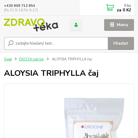
0
ks
+420 608 712 654
za
0 Kč
(Po-Čt 9-18,Pá 9-17)
Menu
Hledat
Úvod
DIOCHI náš tip
ALOYSIA TRIPHYLLA čaj
ALOYSIA TRIPHYLLA čaj