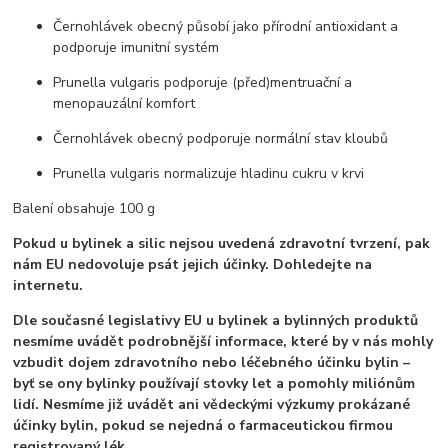
Černohlávek obecný působí jako přírodní antioxidant a
podporuje imunitní systém
Prunella vulgaris podporuje (před)mentruační a
menopauzální komfort
Černohlávek obecný podporuje normální stav kloubů
Prunella vulgaris normalizuje hladinu cukru v krvi
Balení obsahuje 100 g
Pokud u bylinek a silic nejsou uvedená zdravotní tvrzení, pak
nám EU nedovoluje psát jejich účinky. Dohledejte na
internetu.
Dle současné legislativy EU u bylinek a bylinných produktů
nesmíme uvádět podrobnější informace, které by v nás mohly
vzbudit dojem zdravotního nebo léčebného účinku bylin –
byť se ony bylinky používají stovky let a pomohly miliónům
lidí. Nesmíme již uvádět ani vědeckými výzkumy prokázané
účinky bylin, pokud se nejedná o farmaceutickou firmou
registrovaný lék.