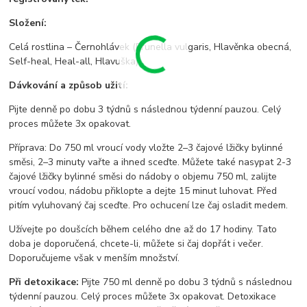
Složení:
Celá rostlina – Černohlávek (Prunella vulgaris, Hlavěnka obecná,
Self-heal, Heal-all, Hlavuška)
Dávkování a způsob užití:
Pijte denně po dobu 3 týdnů s následnou týdenní pauzou. Celý
proces můžete 3x opakovat.
Příprava: Do 750 ml vroucí vody vložte 2–3 čajové lžičky bylinné
směsi, 2–3 minuty vařte a ihned sceďte. Můžete také nasypat 2-3
čajové lžičky bylinné směsi do nádoby o objemu 750 ml, zalijte
vroucí vodou, nádobu přiklopte a dejte 15 minut luhovat. Před
pitím vyluhovaný čaj sceďte. Pro ochucení lze čaj osladit medem.
Užívejte po doušcích během celého dne až do 17 hodiny. Tato
doba je doporučená, chcete-li, můžete si čaj dopřát i večer.
Doporučujeme však v menším množství.
Při detoxikace:
Pijte 750 ml denně po dobu 3 týdnů s následnou
týdenní pauzou. Celý proces můžete 3x opakovat. Detoxikace