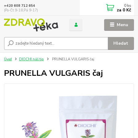
0
ks
+420 608 712 654
za
0 Kč
(Po-Čt 9-18,Pá 9-17)
Menu
Hledat
Úvod
DIOCHI náš tip
PRUNELLA VULGARIS čaj
PRUNELLA VULGARIS čaj