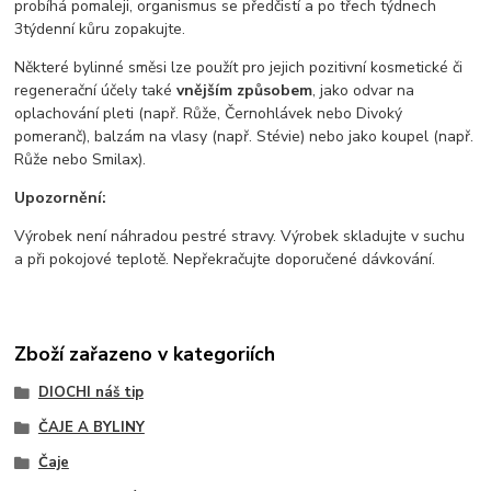
probíhá pomaleji, organismus se předčistí a po třech týdnech
3týdenní kůru zopakujte.
Některé bylinné směsi lze použít pro jejich pozitivní kosmetické či
regenerační účely také
vnějším způsobem
, jako odvar na
oplachování pleti (např. Růže, Černohlávek nebo Divoký
pomeranč), balzám na vlasy (např. Stévie) nebo jako koupel (např.
Růže nebo Smilax).
Upozornění:
Výrobek není náhradou pestré stravy. Výrobek skladujte v suchu
a při pokojové teplotě. Nepřekračujte doporučené dávkování.
Zboží zařazeno v kategoriích
DIOCHI náš tip
ČAJE A BYLINY
Čaje