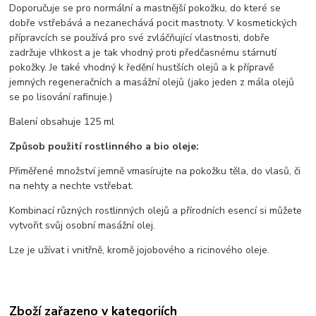
Doporučuje se pro normální a mastnější pokožku, do které se
dobře vstřebává a nezanechává pocit mastnoty. V kosmetických
přípravcích se používá pro své zvláčňující vlastnosti, dobře
zadržuje vlhkost a je tak vhodný proti předčasnému stárnutí
pokožky. Je také vhodný k ředění hustších olejů a k přípravě
jemných regeneračních a masážní olejů (jako jeden z mála olejů
se po lisování rafinuje.)
Balení obsahuje 125 ml
Způsob použití rostlinného a bio oleje:
Přiměřené množství jemně vmasírujte na pokožku těla, do vlasů, či
na nehty a nechte vstřebat.
Kombinací různých rostlinných olejů a přírodních esencí si můžete
vytvořit svůj osobní masážní olej.
Lze je užívat i vnitřně, kromě jojobového a ricinového oleje.
Zboží zařazeno v kategoriích