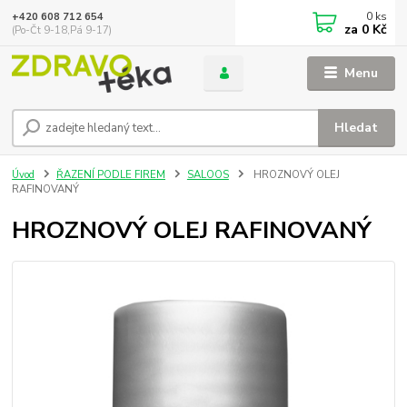
0
ks
+420 608 712 654
za
0 Kč
(Po-Čt 9-18,Pá 9-17)
Menu
Hledat
Úvod
ŘAZENÍ PODLE FIREM
SALOOS
HROZNOVÝ OLEJ
RAFINOVANÝ
HROZNOVÝ OLEJ RAFINOVANÝ