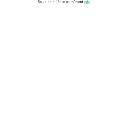
Souhlas můžete odmítnout
zde
.
Informace pro zákazníky
O nás
Fotogalerie
Kontakty
Doprava a platba
Obchodní podmínky
Ochrana soukromí
Kde nás najdete
28. října 11
Olomouc, 772 00
Hledat na mapě