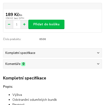
189 Kč
/
ks
156 Kč
bez DPH
Přidat do košíku
Číslo produktu:
6506
Kompletní specifikace
Komentáře
0
Kompletní specifikace
Popis:
Výživa
Odstranění odumřelých buněk
Pevnost