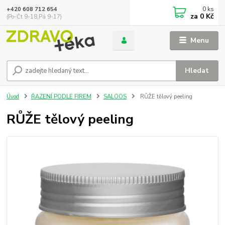
0
ks
+420 608 712 654
za
0 Kč
(Po-Čt 9-18,Pá 9-17)
Menu
Hledat
Úvod
ŘAZENÍ PODLE FIREM
SALOOS
RŮŽE tělový peeling
RŮŽE tělový peeling