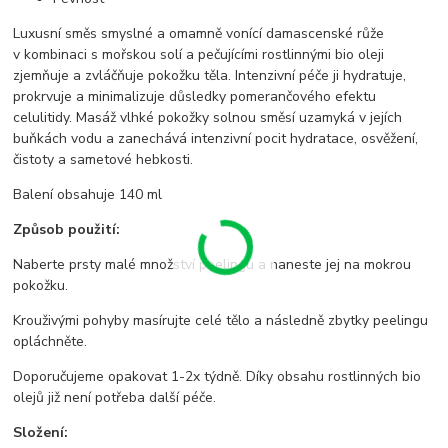
Luxusní směs smyslné a omamně vonící damascenské růže
v kombinaci s mořskou solí a pečujícími rostlinnými bio oleji
zjemňuje a zvláčňuje pokožku těla. Intenzivní péče ji hydratuje,
prokrvuje a minimalizuje důsledky pomerančového efektu
celulitidy. Masáž vlhké pokožky solnou směsí uzamyká v jejích
buňkách vodu a zanechává intenzivní pocit hydratace, osvěžení,
čistoty a sametové hebkosti.
Balení obsahuje 140 ml
Způsob použití:
Naberte prsty malé množství peelingu a naneste jej na mokrou
pokožku.
Krouživými pohyby masírujte celé tělo a následně zbytky peelingu
opláchněte.
Doporučujeme opakovat 1-2x týdně. Díky obsahu rostlinných bio
olejů již není potřeba další péče.
Složení: