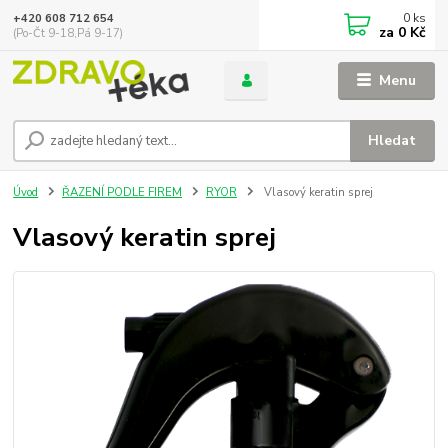
0
ks
+420 608 712 654
za
0 Kč
(Po-Čt 9-18,Pá 9-17)
Menu
Hledat
Úvod
ŘAZENÍ PODLE FIREM
RYOR
Vlasový keratin sprej
Vlasový keratin sprej