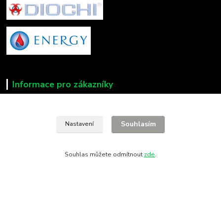
Informace pro zákazníky
O nás
Fotogalerie
Souhlasím
Nastavení
Kontakty
Doprava a platba
Obchodní podmínky
Souhlas můžete odmítnout
zde
.
Ochrana soukromí
Kde nás najdete
28. října 11