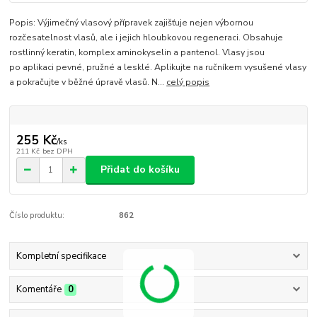
Popis: Výjimečný vlasový přípravek zajišťuje nejen výbornou
rozčesatelnost vlasů, ale i jejich hloubkovou regeneraci. Obsahuje
rostlinný keratin, komplex aminokyselin a pantenol. Vlasy jsou
po aplikaci pevné, pružné a lesklé. Aplikujte na ručníkem vysušené vlasy
a pokračujte v běžné úpravě vlasů. N...
celý popis
255 Kč
/
ks
211 Kč
bez DPH
Přidat do košíku
Číslo produktu:
862
Kompletní specifikace
Komentáře
0