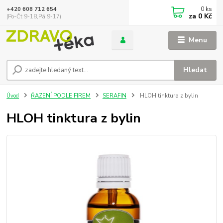
0
ks
+420 608 712 654
za
0 Kč
(Po-Čt 9-18,Pá 9-17)
Menu
Hledat
Úvod
ŘAZENÍ PODLE FIREM
SERAFIN
HLOH tinktura z bylin
HLOH tinktura z bylin