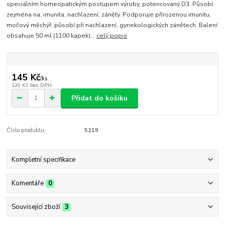
speciálním homeopatickým postupem výroby, potencovaný D3. Působí
zejména na: imunita, nachlazení, záněty. Podporuje přirozenou imunitu,
močový měchýř, působí při nachlazení, gynekologických zánětech. Balení
obsahuje 50 ml (1100 kapek)...
celý popis
145 Kč
/
ks
120 Kč
bez DPH
Přidat do košíku
Číslo produktu:
5219
Kompletní specifikace
Komentáře
0
Související zboží
3