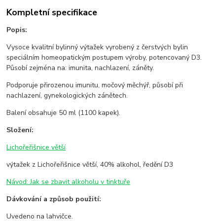
Kompletní specifikace
Popis:
Vysoce kvalitní bylinný výtažek vyrobený z čerstvých bylin
speciálním homeopatickým postupem výroby, potencovaný D3.
Působí zejména na: imunita, nachlazení, záněty.
Podporuje přirozenou imunitu, močový měchýř, působí při
nachlazení, gynekologických zánětech.
Balení obsahuje 50 ml (1100 kapek).
Složení:
Lichořeřišnice větší
výtažek z Lichořeřišnice větší, 40% alkohol, ředění D3
Návod: Jak se zbavit alkoholu v tinktuře
Dávkování a způsob použití:
Uvedeno na lahvičce.