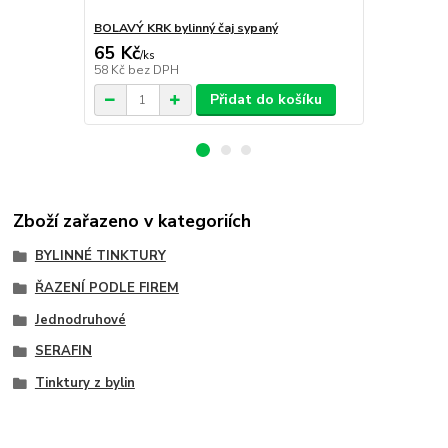
BOLAVÝ KRK bylinný čaj sypaný
MOČOVÝ MĚC
65 Kč
65 Kč
/
ks
/
ks
58 Kč
bez DPH
58 Kč
bez D
Přidat do košíku
Zboží zařazeno v kategoriích
BYLINNÉ TINKTURY
ŘAZENÍ PODLE FIREM
Jednodruhové
SERAFIN
Tinktury z bylin