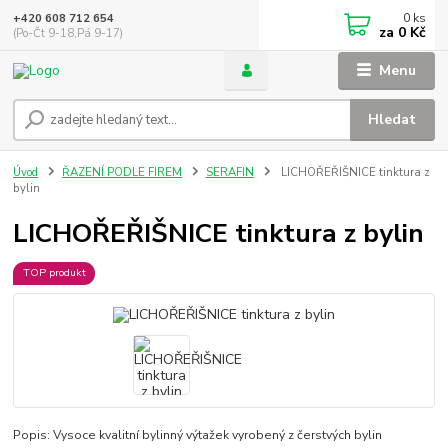
0
ks
+420 608 712 654
za
0 Kč
(Po-Čt 9-18,Pá 9-17)
Menu
Hledat
Úvod
ŘAZENÍ PODLE FIREM
SERAFIN
LICHOŘEŘIŠNICE tinktura z
bylin
LICHOŘEŘIŠNICE tinktura z bylin
TOP produkt
Popis: Vysoce kvalitní bylinný výtažek vyrobený z čerstvých bylin