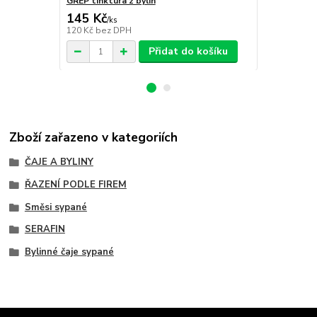
GREP tinktura z bylin
LICHOŘEŘIŠN
145 Kč
145 Kč
/
ks
/
ks
120 Kč
bez DPH
120 Kč
bez 
Přidat do košíku
Zboží zařazeno v kategoriích
ČAJE A BYLINY
ŘAZENÍ PODLE FIREM
Směsi sypané
SERAFIN
Bylinné čaje sypané