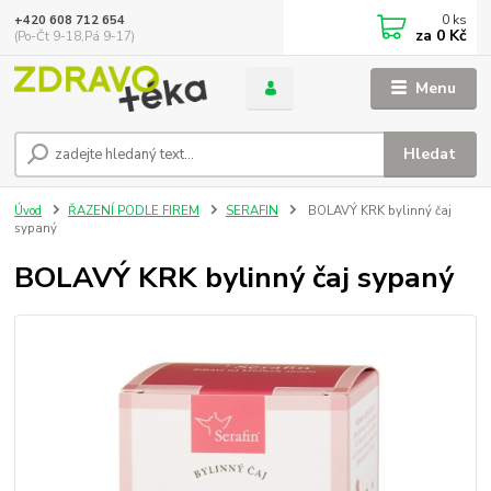
0
ks
+420 608 712 654
za
0 Kč
(Po-Čt 9-18,Pá 9-17)
Menu
Hledat
Úvod
ŘAZENÍ PODLE FIREM
SERAFIN
BOLAVÝ KRK bylinný čaj
sypaný
BOLAVÝ KRK bylinný čaj sypaný