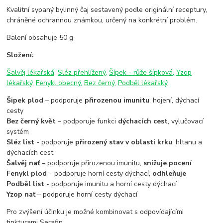
Kvalitní sypaný bylinný čaj sestavený podle originální receptury,
chráněné ochrannou známkou, určený na konkrétní problém.
Balení obsahuje 50 g
Složení:
Šalvěj lékařská,
Sléz přehlížený,
Šípek - růže šípková,
Yzop
lékařský,
Fenykl obecný,
Bez černý,
Podběl lékařský
Šipek plod
– podporuje
přirozenou imunitu
, hojení, dýchací
cesty
Bez černý květ
– podporuje funkci
dýchacích cest
, vylučovací
systém
Sléz list
- podporuje
přirozený stav v oblasti krku
, hltanu a
dýchacích cest
Šalvěj nať
– podporuje přirozenou imunitu,
snižuje pocení
Fenykl plod
– podporuje horní cesty dýchací,
odhleňuje
Podběl list
- podporuje imunitu a horní cesty dýchací
Yzop nať
– podporuje horní cesty dýchací
Pro zvýšení účinku je možné kombinovat s odpovídajícími
tinkturami Serafin.