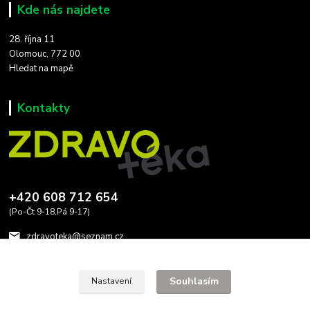
Kde nás najdete
28. října 11
Olomouc, 772 00
Hledat na mapě
Kontakty
+420 608 712 654
(Po-Čt 9-18,Pá 9-17)
zdravoteka@seznam.cz
Souhlasím
Nastavení