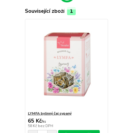
Související zboží
1
LYMFA bylinný čaj sypaný
65 Kč
/
ks
58 Kč
bez DPH