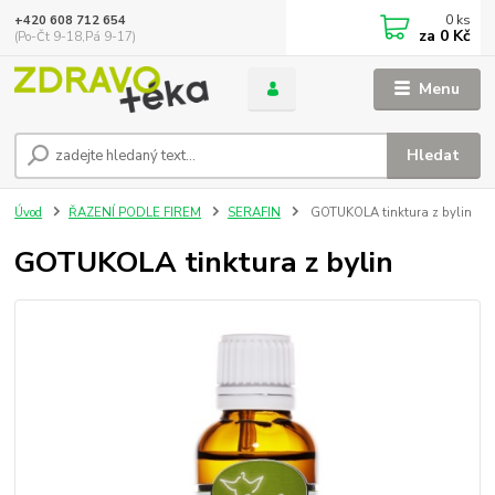
0
ks
+420 608 712 654
za
0 Kč
(Po-Čt 9-18,Pá 9-17)
Menu
Hledat
Úvod
ŘAZENÍ PODLE FIREM
SERAFIN
GOTUKOLA tinktura z bylin
GOTUKOLA tinktura z bylin