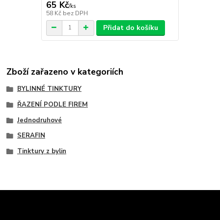
65 Kč
/
ks
58 Kč
bez DPH
Přidat do košíku
Zboží zařazeno v kategoriích
BYLINNÉ TINKTURY
ŘAZENÍ PODLE FIREM
Jednodruhové
SERAFIN
Tinktury z bylin