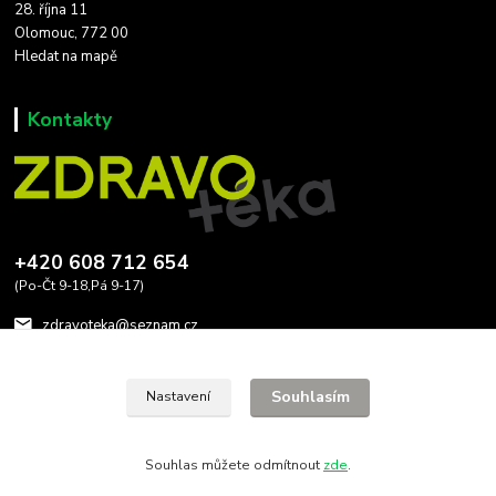
28. října 11
Olomouc, 772 00
Hledat na mapě
Kontakty
+420 608 712 654
(Po-Čt 9-18,Pá 9-17)
zdravoteka@seznam.cz
Souhlasím
Nastavení
Souhlas můžete odmítnout
zde
.
Vytvořeno na
Eshop-rychle.cz