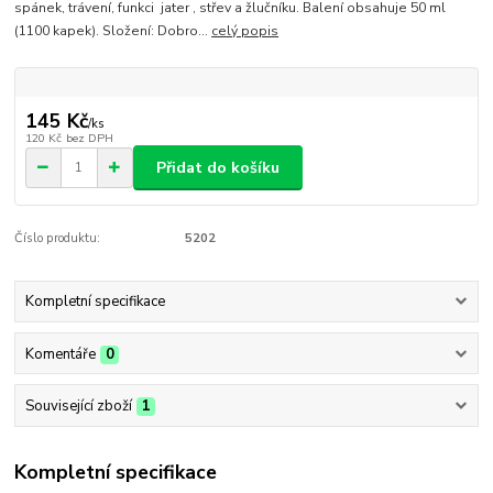
spánek, trávení, funkci jater , střev a žlučníku. Balení obsahuje 50 ml
(1100 kapek). Složení: Dobro...
celý popis
145 Kč
/
ks
120 Kč
bez DPH
Přidat do košíku
Číslo produktu:
5202
Kompletní specifikace
Komentáře
0
Související zboží
1
Kompletní specifikace