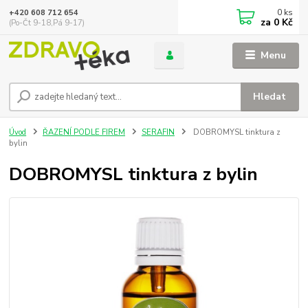
0
ks
+420 608 712 654
za
0 Kč
(Po-Čt 9-18,Pá 9-17)
Menu
Hledat
Úvod
ŘAZENÍ PODLE FIREM
SERAFIN
DOBROMYSL tinktura z
bylin
DOBROMYSL tinktura z bylin