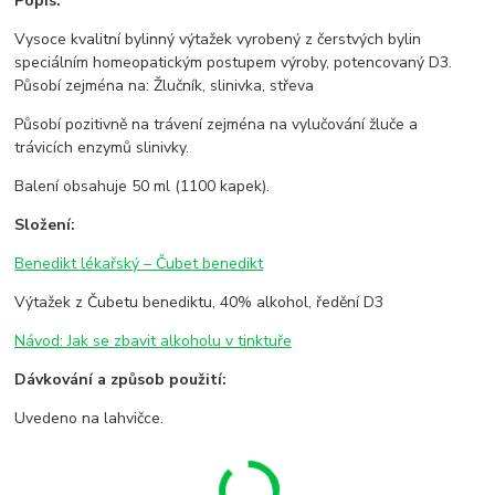
Popis:
Vysoce kvalitní bylinný výtažek vyrobený z čerstvých bylin
speciálním homeopatickým postupem výroby, potencovaný D3.
Působí zejména na: Žlučník, slinivka, střeva
Působí pozitivně na trávení zejména na vylučování žluče a
trávicích enzymů slinivky.
Balení obsahuje 50 ml (1100 kapek).
Složení:
Benedikt lékařský – Čubet benedikt
Výtažek z Čubetu benediktu, 40% alkohol, ředění D3
Návod: Jak se zbavit alkoholu v tinktuře
Dávkování a způsob použití:
Uvedeno na lahvičce.