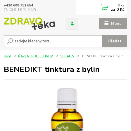
0
ks
+420 608 712 654
za
0 Kč
(Po-Čt 9-18,Pá 9-17)
Menu
Hledat
Úvod
ŘAZENÍ PODLE FIREM
SERAFIN
BENEDIKT tinktura z bylin
BENEDIKT tinktura z bylin