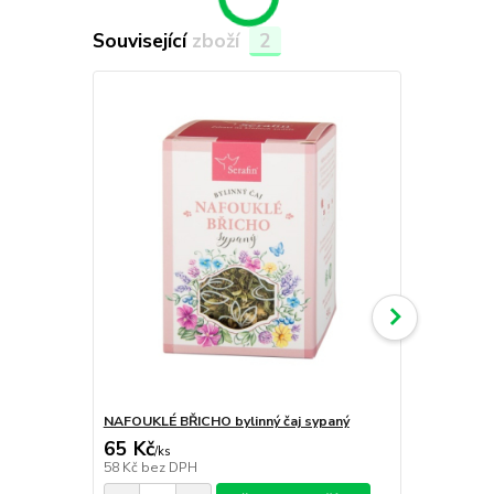
Související zboží
2
NAFOUKLÉ BŘICHO bylinný čaj sypaný
ŽLUČNÍK byli
65 Kč
65 Kč
/
ks
/
ks
58 Kč
bez DPH
58 Kč
bez D