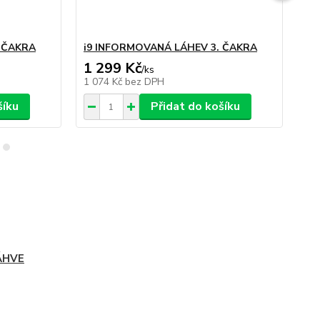
 ČAKRA
i9 INFORMOVANÁ LÁHEV 3. ČAKRA
i9
1 299 Kč
1 
/
ks
1 074 Kč
bez DPH
1 
šíku
Přidat do košíku
ÁHVE