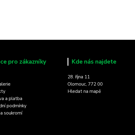
ce pro zákazníky
Kde nás najdete
28. října 11
lerie
Olomouc, 772 00
kty
Hledat na mapě
a a platba
dní podmínky
a soukromí