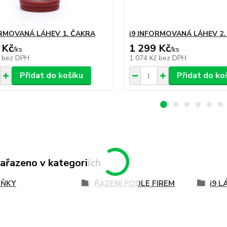
ORMOVANÁ LÁHEV 1. ČAKRA
i9 INFORMOVANÁ LÁHEV 2.
 Kč
1 299 Kč
/
ks
/
ks
č
bez DPH
1 074 Kč
bez DPH
Přidat do košíku
Přidat do ko
zařazeno v kategoriích
LŇKY
ŘAZENÍ PODLE FIREM
i9 L