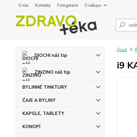
O nás
Kontakty
Fotogalerie
O nákupu
Úvod
DIOCHI náš tip
i9 K
ZINZINO náš tip
BYLINNÉ TINKTURY
ČAJE A BYLINY
KAPSLE, TABLETY
KONOPÍ