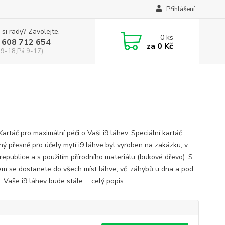
Přihlášení
 si rady? Zavolejte.
0
ks
 608 712 654
za
0 Kč
 9-18,Pá 9-17)
Kartáč pro maximální péči o Vaši i9 láhev. Speciální kartáč
ný přesně pro účely mytí i9 láhve byl vyroben na zakázku, v
republice a s použitím přírodního materiálu (bukové dřevo). S
em se dostanete do všech míst láhve, vč. záhybů u dna a pod
 Vaše i9 láhev bude stále ...
celý popis