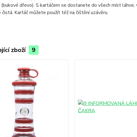
 (bukové dřevo). S kartáčem se dostanete do všech míst láhve, 
 čistá. Kartáč můžete použít též na čištění uzávěru.
jící zboží
9