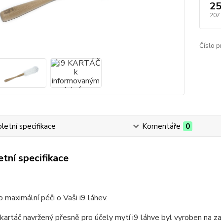
25
207
Číslo p
etní specifikace
Komentáře
0
tní specifikace
o maximální péči o Vaši i9 láhev.
 kartáč navržený přesně pro účely mytí i9 láhve byl vyroben na za