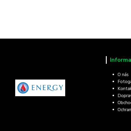
Informa
O nás
Fotoga
Konta
Doprav
Obcho
Ochran