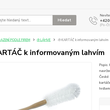
Nevíte
Hledat
+420
(Po-Čt
ŘAZENÍ PODLE FIREM
i9 LÁHVE
i9 KARTÁČ k informovaným lahvím
ARTÁČ k informovaným lahvím
Popis: 
navrže
České 
kartáč
hrdlem,