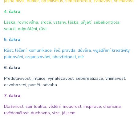
jasná mysl, humor, optimismus, sebekontrola, zvídavost, vnímavost
4. čakra
Láska, rovnováha, srdce, vztahy, láska, přijetí, sebekontrola,
soucit, odpuštění, růst
5. čakra
Růst, léčení, komunikace, řeč, pravda, důvěra, vyjádření kreativity,
plánování, organizování, obezřetnost, mír
6. čakra
Představivost, intuice, vynalézavost, seberealizace, vnímavost,
osvobození, paměť, odvaha
7. čakra
Blaženost, spiritualita, vědění, moudrost, inspirace, charisma,
uvědomělost, duchovno, vize, já jsem