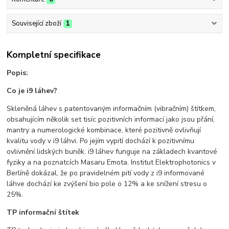
Související zboží
1
Kompletní specifikace
Popis:
Co je i9 láhev?
Skleněná láhev s patentovaným informačním (vibračním) štítkem,
obsahujícím několik set tisíc pozitivních informací jako jsou přání,
mantry a numerologické kombinace, které pozitivně ovlivňují
kvalitu vody v i9 láhvi. Po jejím vypití dochází k pozitivnímu
ovlivnění lidských buněk. i9 láhev funguje na základech kvantové
fyziky a na poznatcích Masaru Emota. Institut Elektrophotonics v
Berlíně dokázal, že po pravidelném pití vody z i9 informované
láhve dochází ke zvýšení bio pole o 12% a ke snížení stresu o
25%.
TP informační štítek