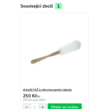
Související zboží
1
i9 KARTÁČ k informovaným lahvím
250 Kč
/
ks
207 Kč
bez DPH
Přidat do košíku