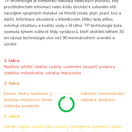
TP technologie je kombinací několika vědeckých procesů, kdy
prostřednictvím informací nebo kódu dochází k ovlivnění sítě
navzájem spojených molekul ve hmotě (voda, plyn, plast, kov a
další). Informace obsažené v křemíkovém štítku tedy přímo
ovlivňují strukturu a kvalitu vody v i9 láhvi. TP technologie byla
vyvinuta týmem světové třídy vynálezců, kteří obdrželi během 30
let vývoje technologie více než 90 mezinárodních ocenění a
uznání.
1. čakra
Nadšení, přežití, vitalita, realita, uzemnění, bezpečí, podpora,
stabilita, individualita, odvaha, impulzivita
2. čakra
Emoce, touhy, harmonie, pocity, emoce, důvěrnost, rozmnožování,
polarita, smyslnost, ženská sexualita, sebedůvěra, družnost,
svoboda, kreativita
3. čakra
Záměr, radost, osobní síla, znalost, inteligence, bystrost, radost,