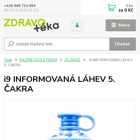
0
ks
+420 608 712 654
za
0 Kč
(Po-Čt 9-18,Pá 9-17)
Menu
Hledat
Úvod
ŘAZENÍ PODLE FIREM
i9 LÁHVE
i9 INFORMOVANÁ LÁHEV
5. ČAKRA
i9 INFORMOVANÁ LÁHEV 5.
ČAKRA