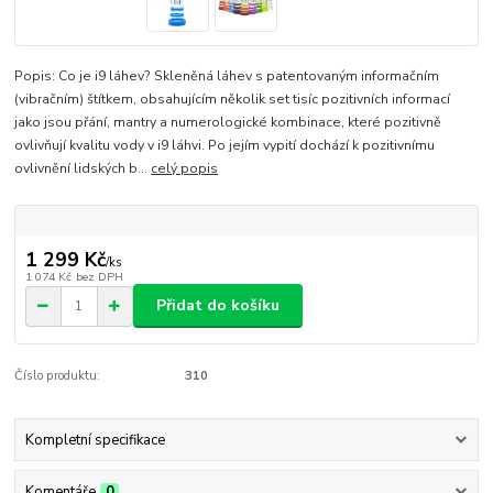
Popis: Co je i9 láhev? Skleněná láhev s patentovaným informačním
(vibračním) štítkem, obsahujícím několik set tisíc pozitivních informací
jako jsou přání, mantry a numerologické kombinace, které pozitivně
ovlivňují kvalitu vody v i9 láhvi. Po jejím vypití dochází k pozitivnímu
ovlivnění lidských b...
celý popis
1 299 Kč
/
ks
1 074 Kč
bez DPH
Přidat do košíku
Číslo produktu:
310
Kompletní specifikace
Komentáře
0