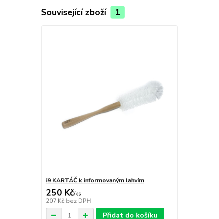
Související zboží
1
i9 KARTÁČ k informovaným lahvím
250 Kč
/
ks
207 Kč
bez DPH
Přidat do košíku