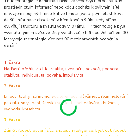
TP technologie je kombinací několika vědeckých procesů, kdy
prostřednictvím informací nebo kódu dochází k ovlivnění sítě
navzájem spojených molekul ve hmotě (voda, plyn, plast, kov a
další). Informace obsažené v křemíkovém štítku tedy přímo
ovlivňují strukturu a kvalitu vody v i9 láhvi. TP technologie byla
vyvinuta týmem světové třídy vynálezců, kteří obdrželi během 30
let vývoje technologie více než 90 mezinárodních ocenění a
uznání.
1. čakra
Nadšení, přežití, vitalita, realita, uzemnění, bezpečí, podpora,
stabilita, individualita, odvaha, impulzivita
2. čakra
Emoce, touhy, harmonie, pocity, emoce, důvěrnost, rozmnožování,
polarita, smyslnost, ženská sexualita, sebedůvěra, družnost,
svoboda, kreativita
3. čakra
Záměr, radost, osobní síla, znalost, inteligence, bystrost, radost,