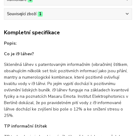
Související zboží
1
Kompletní specifikace
Popis:
Co je i9 láhev?
Skleněná láhev s patentovaným informačním (vibračním) štítkem,
obsahujícím několik set tisíc pozitivních informací jako jsou přání,
mantry a numerologické kombinace, které pozitivně ovlivňují
kvalitu vody v i9 láhvi. Po jejím vypití dochází k pozitivnímu
ovlivnění lidských buněk. i9 láhev funguje na základech kvantové
fyziky a na poznatcích Masaru Emota. Institut Elektrophotonics v
Berlíně dokázal, že po pravidelném pití vody z i9 informované
láhve dochází ke zvýšení bio pole o 12% a ke snížení stresu o
25%.
TP informační štítek