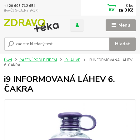
0
ks
+420 608 712 654
za
0 Kč
(Po-Čt 9-18,Pá 9-17)
Menu
Hledat
Úvod
ŘAZENÍ PODLE FIREM
i9 LÁHVE
i9 INFORMOVANÁ LÁHEV
6. ČAKRA
i9 INFORMOVANÁ LÁHEV 6.
ČAKRA