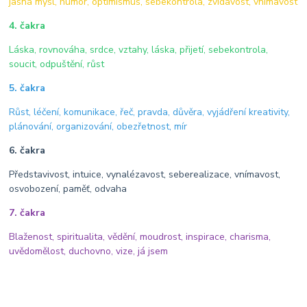
jasná mysl, humor, optimismus, sebekontrola, zvídavost, vnímavost
4. čakra
Láska, rovnováha, srdce, vztahy, láska, přijetí, sebekontrola,
soucit, odpuštění, růst
5. čakra
Růst, léčení, komunikace, řeč, pravda, důvěra, vyjádření kreativity,
plánování, organizování, obezřetnost, mír
6. čakra
Představivost, intuice, vynalézavost, seberealizace, vnímavost,
osvobození, paměť, odvaha
7. čakra
Blaženost, spiritualita, vědění, moudrost, inspirace, charisma,
uvědomělost, duchovno, vize, já jsem