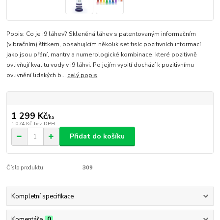
Popis: Co je i9 láhev? Skleněná láhev s patentovaným informačním
(vibračním) štítkem, obsahujícím několik set tisíc pozitivních informací
jako jsou přání, mantry a numerologické kombinace, které pozitivně
ovlivňují kvalitu vody v i9 láhvi. Po jejím vypití dochází k pozitivnímu
ovlivnění lidských b...
celý popis
1 299 Kč
/
ks
1 074 Kč
bez DPH
Přidat do košíku
Číslo produktu:
309
Kompletní specifikace
Komentáře
0