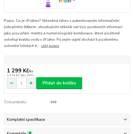
Popis: Co je i9 láhev? Skleněná láhev s patentovaným informačním
(vibračním) štítkem, obsahujícím několik set tisíc pozitivních informací
jako jsou přání, mantry a numerologické kombinace, které pozitivně
ovlivňují kvalitu vody v i9 láhvi. Po jejím vypití dochází k pozitivnímu
ovlivnění lidských b...
celý popis
1 299 Kč
/
ks
1 074 Kč
bez DPH
Přidat do košíku
Číslo produktu:
308
Kompletní specifikace
Komentáře
0