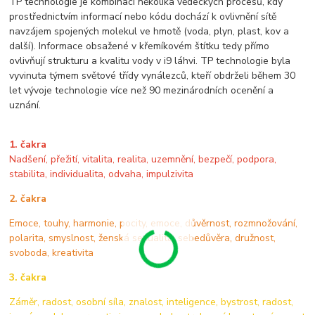
TP technologie je kombinací několika vědeckých procesů, kdy
prostřednictvím informací nebo kódu dochází k ovlivnění sítě
navzájem spojených molekul ve hmotě (voda, plyn, plast, kov a
další). Informace obsažené v křemíkovém štítku tedy přímo
ovlivňují strukturu a kvalitu vody v i9 láhvi. TP technologie byla
vyvinuta týmem světové třídy vynálezců, kteří obdrželi během 30
let vývoje technologie více než 90 mezinárodních ocenění a
uznání.
1. čakra
Nadšení, přežití, vitalita, realita, uzemnění, bezpečí, podpora,
stabilita, individualita, odvaha, impulzivita
2. čakra
Emoce, touhy, harmonie, pocity, emoce, důvěrnost, rozmnožování,
polarita, smyslnost, ženská sexualita, sebedůvěra, družnost,
svoboda, kreativita
3. čakra
Záměr, radost, osobní síla, znalost, inteligence, bystrost, radost,