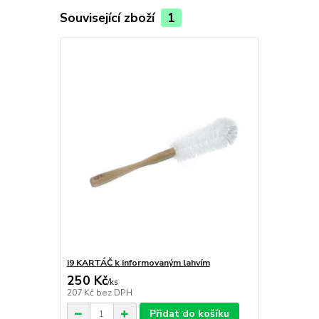
Související zboží
1
i9 KARTÁČ k informovaným lahvím
250 Kč
/
ks
207 Kč
bez DPH
Přidat do košíku