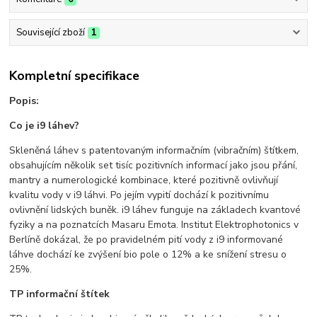
Související zboží
1
Kompletní specifikace
Popis:
Co je i9 láhev?
Skleněná láhev s patentovaným informačním (vibračním) štítkem,
obsahujícím několik set tisíc pozitivních informací jako jsou přání,
mantry a numerologické kombinace, které pozitivně ovlivňují
kvalitu vody v i9 láhvi. Po jejím vypití dochází k pozitivnímu
ovlivnění lidských buněk. i9 láhev funguje na základech kvantové
fyziky a na poznatcích Masaru Emota. Institut Elektrophotonics v
Berlíně dokázal, že po pravidelném pití vody z i9 informované
láhve dochází ke zvýšení bio pole o 12% a ke snížení stresu o
25%.
TP informační štítek