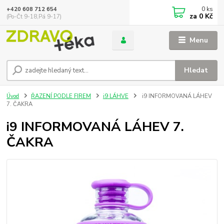
0
ks
+420 608 712 654
za
0 Kč
(Po-Čt 9-18,Pá 9-17)
Menu
Hledat
Úvod
ŘAZENÍ PODLE FIREM
i9 LÁHVE
i9 INFORMOVANÁ LÁHEV
7. ČAKRA
i9 INFORMOVANÁ LÁHEV 7.
ČAKRA