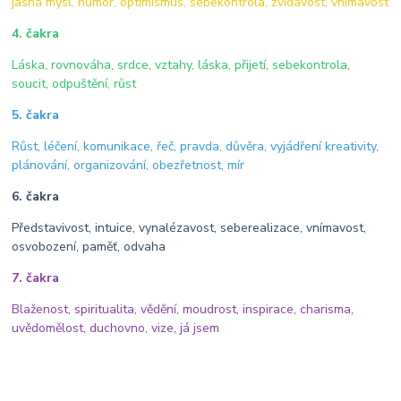
jasná mysl, humor, optimismus, sebekontrola, zvídavost, vnímavost
4. čakra
Láska, rovnováha, srdce, vztahy, láska, přijetí, sebekontrola,
soucit, odpuštění, růst
5. čakra
Růst, léčení, komunikace, řeč, pravda, důvěra, vyjádření kreativity,
plánování, organizování, obezřetnost, mír
6. čakra
Představivost, intuice, vynalézavost, seberealizace, vnímavost,
osvobození, paměť, odvaha
7. čakra
Blaženost, spiritualita, vědění, moudrost, inspirace, charisma,
uvědomělost, duchovno, vize, já jsem