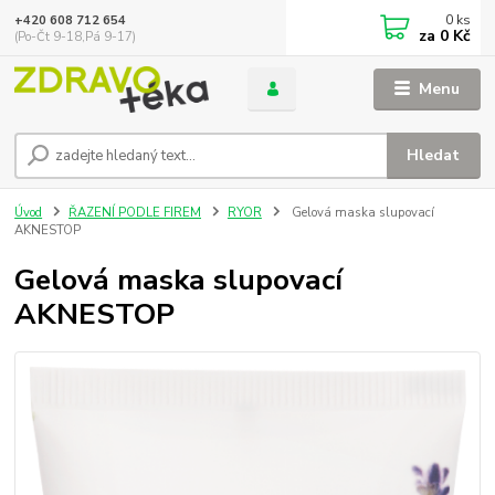
0
ks
+420 608 712 654
za
0 Kč
(Po-Čt 9-18,Pá 9-17)
Menu
Hledat
Úvod
ŘAZENÍ PODLE FIREM
RYOR
Gelová maska slupovací
AKNESTOP
Gelová maska slupovací
AKNESTOP