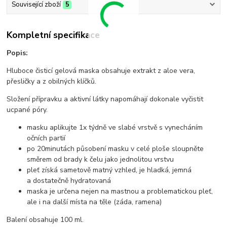
Související zboží
5
Kompletní specifikace
Popis:
Hluboce čisticí gelová maska obsahuje extrakt z aloe vera,
přesličky a z obilných klíčků.
Složení přípravku a aktivní látky napomáhají dokonale vyčistit
ucpané póry.
masku aplikujte 1x týdně ve slabé vrstvě s vynecháním
očních partií
po 20minutách působení masku v celé ploše sloupněte
směrem od brady k čelu jako jednolitou vrstvu
pleť získá sametově matný vzhled, je hladká, jemná
a dostatečně hydratovaná
maska je určena nejen na mastnou a problematickou pleť,
ale i na další místa na těle (záda, ramena)
Balení obsahuje 100 ml.