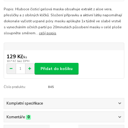
Popis: Hluboce čisticí gelová maska obsahuje extrakt z aloe vera,
přesličky a z obilných klíčků. Složení přípravku a aktivní látky napomáhají
dokonale vyčistit ucpané póry. masku aplikujte 1x týdně ve slabé vrstvě
s vynecháním očních partií po 20minutách působení masku v celé ploše
sloupněte směrem...
celý popis
129 Kč
/
ks
107 Kč
bez DPH
Přidat do košíku
Číslo produktu:
845
Kompletní specifikace
Komentáře
0