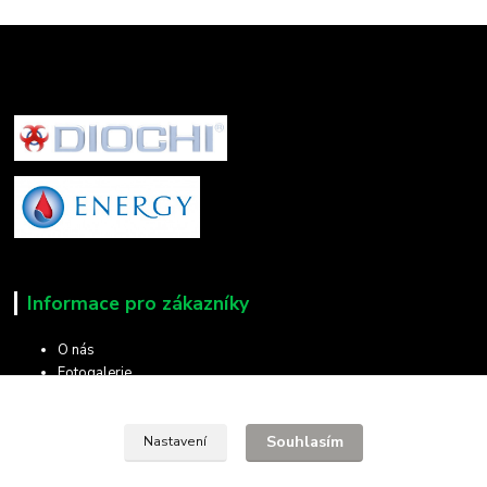
Informace pro zákazníky
O nás
Fotogalerie
Kontakty
Doprava a platba
Obchodní podmínky
Souhlasím
Nastavení
Ochrana soukromí