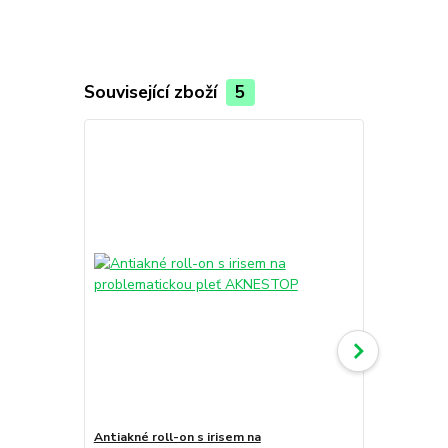
Související zboží
5
Antiakné roll-on s irisem na
Čisticí pěna