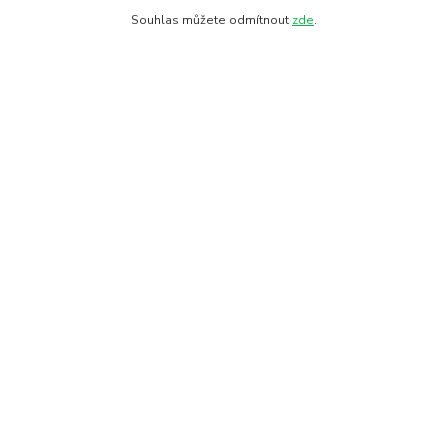
Souhlas můžete odmítnout
zde
.
Kde nás najdete
28. října 11
Olomouc, 772 00
Hledat na mapě
Kontakty
+420 608 712 654
(Po-Čt 9-18,Pá 9-17)
zdravoteka@seznam.cz