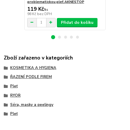
problematickou pleť AKNESTOP
problemati
119 Kč
169 Kč
/
ks
/
ks
98 Kč
bez DPH
140 Kč
bez 
Přidat do košíku
Zboží zařazeno v kategoriích
KOSMETIKA A HYGIENA
ŘAZENÍ PODLE FIREM
Pleť
RYOR
Séra, masky a peelingy
Pleť