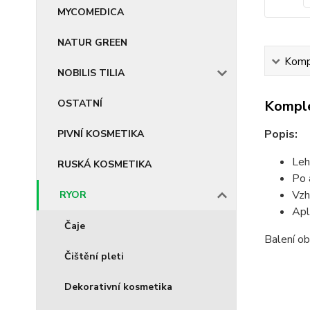
MYCOMEDICA
NATUR GREEN
Kompl
NOBILIS TILIA
OSTATNÍ
Komple
Popis:
PIVNÍ KOSMETIKA
Leh
RUSKÁ KOSMETIKA
Po 
Vzh
RYOR
Apl
Čaje
Balení o
Čištění pleti
Dekorativní kosmetika