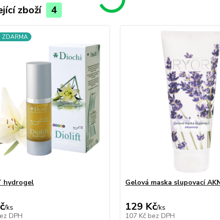
jící zboží
4
a ZDARMA
 hydrogel
Gelová maska slupovací A
č
129 Kč
/
ks
/
ks
ez DPH
107 Kč
bez DPH