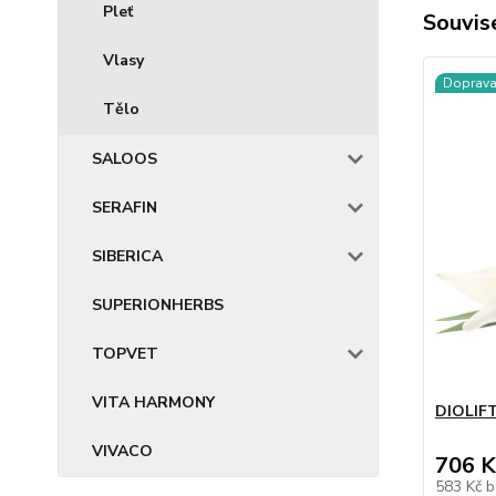
Pleť
Souvise
Vlasy
Doprav
Tělo
SALOOS
SERAFIN
SIBERICA
SUPERIONHERBS
TOPVET
VITA HARMONY
DIOLIFT
VIVACO
706 K
583 Kč
b