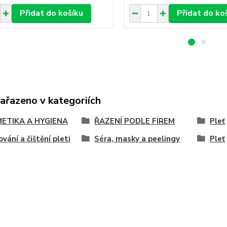
Přidat do košíku
Přidat do ko
zařazeno v kategoriích
ETIKA A HYGIENA
ŘAZENÍ PODLE FIREM
Pleť
ování a čištění pleti
Séra, masky a peelingy
Pleť