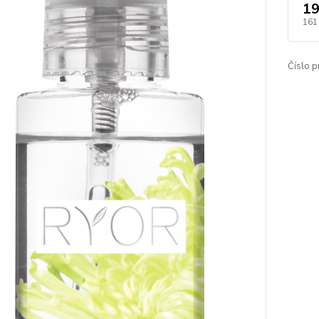
19
161
Číslo p