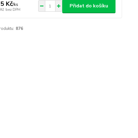
5 Kč
/
ks
Přidat do košíku
 Kč
bez DPH
roduktu:
876