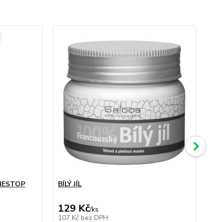
KNESTOP
BÍLÝ JÍL
Kr
žil
129 Kč
2
/
ks
107 Kč
bez DPH
17