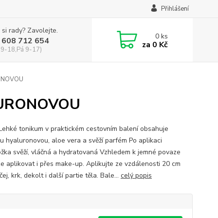
Přihlášení
 si rady? Zavolejte.
0
ks
 608 712 654
za
0 Kč
 9-18,Pá 9-17)
RONOVOU
ALURONOVOU
 Lehké tonikum v praktickém cestovním balení obsahuje
nu hyaluronovou, aloe vera a svěží parfém Po aplikaci
ožka svěží, vláčná a hydratovaná Vzhledem k jemné povaze
ze aplikovat i přes make-up. Aplikujte ze vzdálenosti 20 cm
čej, krk, dekolt i další partie těla. Bale...
celý popis