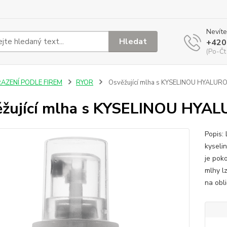
Nevíte
Hledat
+420
(Po-Čt
ŘAZENÍ PODLE FIREM
RYOR
Osvěžující mlha s KYSELINOU HYALU
ěžující mlha s KYSELINOU HY
Popis:
kyseli
je pok
mlhy l
na obli