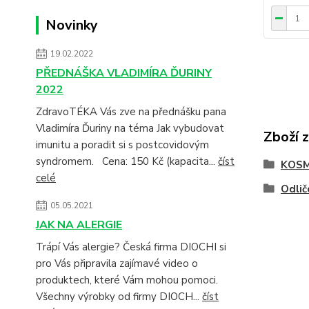
Novinky
19.02.2022
PŘEDNÁŠKA VLADIMÍRA ĎURINY
2022
ZdravoTÉKA Vás zve na přednášku pana
Vladimíra Ďuriny na téma Jak vybudovat
Zboží 
imunitu a poradit si s postcovidovým
syndromem. Cena: 150 Kč (kapacita...
číst
KOSM
celé
Odlič
05.05.2021
JAK NA ALERGIE
Trápí Vás alergie? Česká firma DIOCHI si
pro Vás připravila zajímavé video o
produktech, které Vám mohou pomoci.
Všechny výrobky od firmy DIOCH...
číst