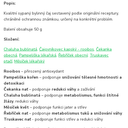
Popis:
Kvalitní sypaný bylinný čaj sestavený podle originální receptury,
chráněné ochrannou známkou, určený na konkrétní problém.
Balení obsahuje 50 g
Složení:
Chaluha bublinatá,
Čajovníkovec kapský - rooibos,
Čekanka
obecná,
Pampeliška lékařská,
Řebříček obecný,
Truskavec
ptačí,
Měsíček lékařský
Rooibos
– přirozený antioxydant
Pampeliška kořen
– podporuje
snižování tělesné hmotnosti a
detoxikaci
Čekanka nať
– podporuje
redukci váhy
a zažívání
Chaluha bublinatá
– podporuje
metabolismus, funkci štítné
žlázy
, redukci váhy
Měsíček květ
– podporuje funkci jater a střev
Řebříček nať
– podporuje
metabolismus tuků a snižování váhy
Truskavec nať
- podporuje funkci střev a redukci váhy