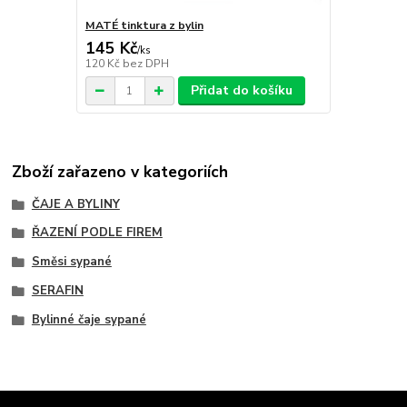
MATÉ tinktura z bylin
145 Kč
/
ks
120 Kč
bez DPH
Přidat do košíku
Zboží zařazeno v kategoriích
ČAJE A BYLINY
ŘAZENÍ PODLE FIREM
Směsi sypané
SERAFIN
Bylinné čaje sypané