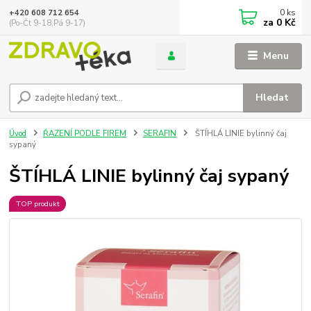
0
ks
+420 608 712 654
za
0 Kč
(Po-Čt 9-18,Pá 9-17)
Menu
Hledat
Úvod
ŘAZENÍ PODLE FIREM
SERAFIN
ŠTÍHLÁ LINIE bylinný čaj
sypaný
ŠTÍHLÁ LINIE bylinný čaj sypaný
TOP produkt