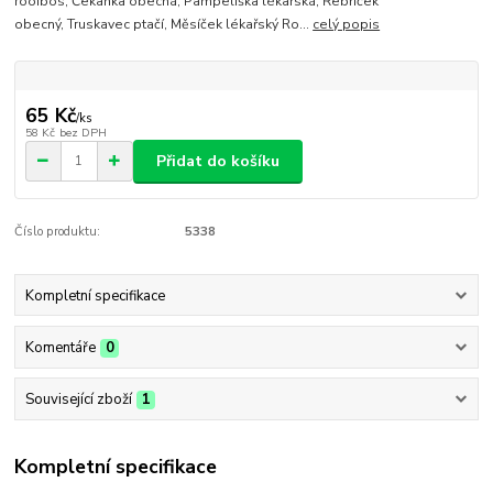
rooibos, Čekanka obecná, Pampeliška lékařská, Řebříček
obecný, Truskavec ptačí, Měsíček lékařský Ro...
celý popis
65 Kč
/
ks
58 Kč
bez DPH
Přidat do košíku
Číslo produktu:
5338
Kompletní specifikace
Komentáře
0
Související zboží
1
Kompletní specifikace