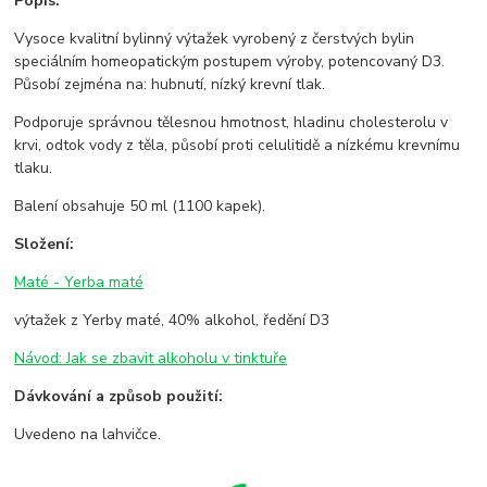
Popis:
Vysoce kvalitní bylinný výtažek vyrobený z čerstvých bylin
speciálním homeopatickým postupem výroby, potencovaný D3.
Působí zejména na: hubnutí, nízký krevní tlak.
Podporuje správnou tělesnou hmotnost, hladinu cholesterolu v
krvi, odtok vody z těla, působí proti celulitidě a nízkému krevnímu
tlaku.
Balení obsahuje 50 ml (1100 kapek).
Složení:
Maté - Yerba maté
výtažek z Yerby maté, 40% alkohol, ředění D3
Návod: Jak se zbavit alkoholu v tinktuře
Dávkování a způsob použití:
Uvedeno na lahvičce.