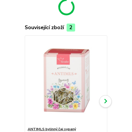
Související zboží
2
TOP produkt
ANTIMLS bylinný čaj sypaný
ŠTÍHLÁ LINIE