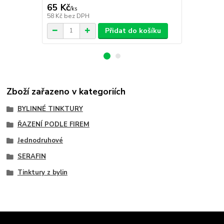
65 Kč
65 Kč
/
ks
/
ks
58 Kč
bez DPH
58 Kč
bez D
Přidat do košíku
Zboží zařazeno v kategoriích
BYLINNÉ TINKTURY
ŘAZENÍ PODLE FIREM
Jednodruhové
SERAFIN
Tinktury z bylin