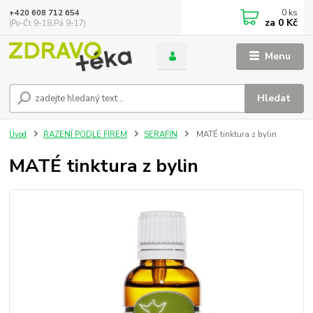
0
ks
+420 608 712 654
za
0 Kč
(Po-Čt 9-18,Pá 9-17)
Menu
Hledat
Úvod
ŘAZENÍ PODLE FIREM
SERAFIN
MATÉ tinktura z bylin
MATÉ tinktura z bylin