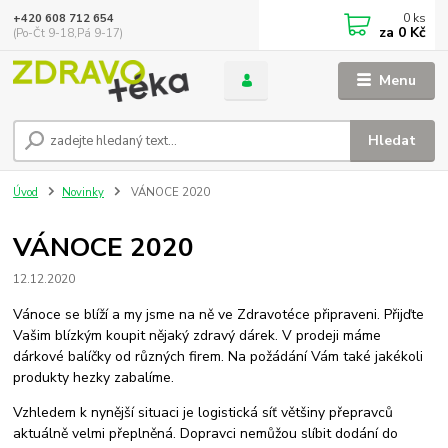
0
ks
+420 608 712 654
za
0 Kč
(Po-Čt 9-18,Pá 9-17)
Menu
Hledat
Úvod
Novinky
VÁNOCE 2020
VÁNOCE 2020
12.12.2020
Vánoce se blíží a my jsme na ně ve Zdravotéce připraveni. Přijďte
Vašim blízkým koupit nějaký zdravý dárek.
V prodeji máme
dárkové balíčky od různých firem. Na požádání Vám také jakékoli
produkty hezky zabalíme.
Vzhledem k nynější situaci je logistická síť většiny přepravců
aktuálně velmi přeplněná. Dopravci nemůžou slíbit dodání do