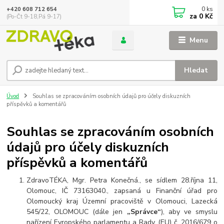
0
ks
+420 608 712 654
za
0 Kč
(Po-Čt 9-18,Pá 9-17)
Menu
Hledat
Úvod
Souhlas se zpracováním osobních údajů pro účely diskuzních
příspěvků a komentářů
Souhlas se zpracováním osobních
údajů pro účely diskuzních
příspěvků a komentářů
ZdravoTÉKA, Mgr. Petra Konečná., se sídlem 28.října 11,
Olomouc, IČ 73163040., zapsaná u Finanční úřad pro
Olomoucký kraj Územní pracoviště v Olomouci, Lazecká
545/22, OLOMOUC (dále jen
„Správce“
), aby ve smyslu
nařízení Evropského parlamentu a Rady (EU) č. 2016/679 o