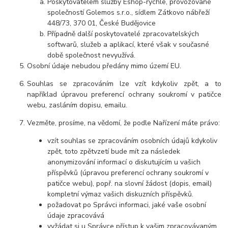
Poskytovatelem služby Eshop-rychle, provozované
společností Golemos s.r.o., sídlem Zátkovo nábřeží
448/73, 370 01, České Budějovice
Případně další poskytovatelé zpracovatelských
softwarů, služeb a aplikací, které však v současné
době společnost nevyužívá.
Osobní údaje nebudou předány mimo území EU.
Souhlas se zpracováním lze vzít kdykoliv zpět, a to
například úpravou preferencí ochrany soukromí v patičce
webu, zasláním dopisu, emailu.
Vezměte, prosíme, na vědomí, že podle Nařízení máte právo:
vzít souhlas se zpracováním osobních údajů kdykoliv
zpět, toto zpětvzetí bude mít za následek
anonymizování informací o diskutujícím u vašich
příspěvků (úpravou preferencí ochrany soukromí v
patičce webu), popř. na slovní žádost (dopis, email)
kompletní výmaz vašich diskuzních příspěvků.
požadovat po Správci informaci, jaké vaše osobní
údaje zpracovává
vyžádat si u Správce přístup k vašim zpracovávaným