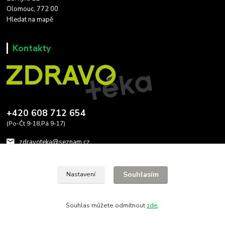
Olomouc, 772 00
Hledat na mapě
Kontakty
+420 608 712 654
(Po-Čt 9-18,Pá 9-17)
zdravoteka@seznam.cz
Souhlasím
Nastavení
Souhlas můžete odmítnout
zde
.
Vytvořeno na
Eshop-rychle.cz