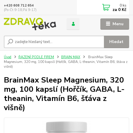
0
ks
+420 608 712 654
za
0 Kč
(Po-Čt 9-18,Pá 9-17)
Menu
Hledat
Úvod
ŘAZENÍ PODLE FIREM
BRAIN MAX
BrainMax Sleep
Magnesium, 320 mg, 100 kapslí (Hořčík, GABA, L-theanin, Vitamín B6, šťáva z
višně)
BrainMax Sleep Magnesium, 320
mg, 100 kapslí (Hořčík, GABA, L-
theanin, Vitamín B6, šťáva z
višně)