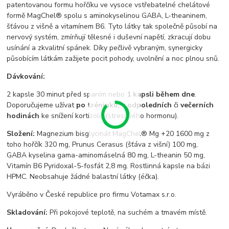
patentovanou formu hořčíku ve vysoce vstřebatelné chelátové
formě MagChel® spolu s aminokyselinou GABA, L-theaninem,
šťávou z višně a vitamínem B6. Tyto látky tak společně působí na
nervový systém, zmírňují tělesné i duševní napětí, zkracují dobu
usínání a zkvalitní spánek. Díky pečlivě vybraným, synergicky
působícím látkám zažijete pocit pohody, uvolnění a noc plnou snů.
Dávkování:
2 kapsle 30 minut před spaním nebo
1 kapsli během dne
.
Doporučujeme užívat
po tréninku, v odpoledních
či
večerních
hodinách
ke snížení kortizolu (stresového hormonu).
Složení:
Magnezium bisglycinát MagChel® Mg +20 1600 mg z
toho hořčík 320 mg, Prunus Cerasus (šťáva z višní) 100 mg,
GABA kyselina gama-aminomáselná 80 mg, L-theanin 50 mg,
Vitamín B6 Pyridoxal-5-fosfát 2,8 mg. Rostlinná kapsle na bázi
HPMC. Neobsahuje žádné balastní látky (éčka).
Vyráběno v České republice pro firmu Votamax s.r.o.
Skladování:
Při pokojové teplotě, na suchém a tmavém místě.