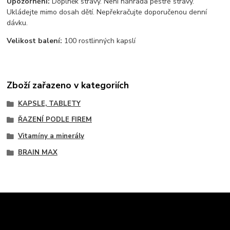
Upozornění:
Doplněk stravy. Není náhrada pestré stravy.
Ukládejte mimo dosah dětí. Nepřekračujte doporučenou denní
dávku.
Velikost balení:
100 rostlinných kapslí
Zboží zařazeno v kategoriích
KAPSLE, TABLETY
ŘAZENÍ PODLE FIREM
Vitamíny a minerály
BRAIN MAX