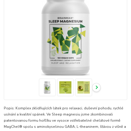
Popis: Komplex zklidňujících látek pro relaxaci, duševní pohodu, rychlé
usínání a kvalitní spánek. Ve Sleep magnesiu jsme zkombinovali
patentovanou formu hořčíku ve vysoce vstřebatelné chelátové formě
MagChel® spolu s aminokyselinou GABA, L-theaninem, šťávou z višně a