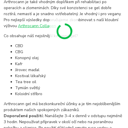
Arthrocann je také vhodným doplňkem při rehabilitaci po
operacích a zlomeninách. Díky své konzistenci se gel dobře
roztírá, nemastí a je snadno vstřebatelný. Je vhodný i pro vegany.
Pro nejlepší výsledky doporučujeme zkombinovat s naší kloubní
výživou
Arthrocann Collagen
.
Co obsahuje náš nejsilnější konopný gel?
CBD
CBG
Konopný olej
Kafr
Jírovec maďal
Kostival lékařský
Tea tree oil
Tymián světlý
Koloidní stříbro
Arthrocann gel má bezkonkureční účinky a je tím nejoblíbenějším
produktem našich spokojených zákazníků.
Doporučené použití:
Nanášejte 3–4 x denně v odstupu nejméně
3 hodin. Nepoužívat přípravek v okolí očí nebo na poraněnou
pokožku a sliznice. Po použití důkladně omyjte ruce vodou a