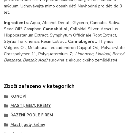
mýdlem. Uchovávejte mimo dosah dětí. Nevhodné pro děti do 3
let.
Ingredients:
Aqua, Alcohol Denat., Glycerin, Cannabis Sativa
Seed Oil*, Camphor,
Cannabidiol,
Colloidal Silver, Aesculus
Hippocastanum Extract, Symphytum Officinale Root Extract,
Styrax Tonkinensis Resin Extract,
Cannabigerol,
Thymus
Vulgaris Oil, Melaleuca Leucadendron Cajaput Oil, Polyacrylate
Crosspolymer-11, Polyquaternium-7;
Limonene, Linalool, Benzyl
Benzoate, Benzoic Acid
.*surovina z ekologického zemědělství
Zboží zařazeno v kategoriích
KONOPÍ
MASTI, GELY, KRÉMY
ŘAZENÍ PODLE FIREM
Masti, gely, krémy