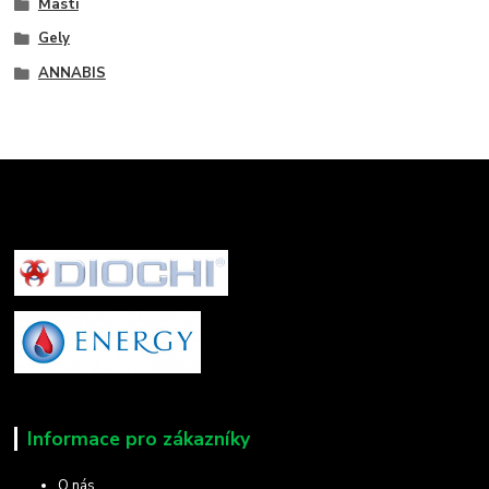
Masti
Gely
ANNABIS
Informace pro zákazníky
O nás