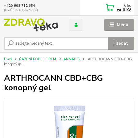
0
ks
+420 608 712 654
za
0 Kč
(Po-Čt 9-18,Pá 9-17)
Menu
Hledat
Úvod
ŘAZENÍ PODLE FIREM
ANNABIS
ARTHROCANN CBD+CBG
konopný gel
ARTHROCANN CBD+CBG
konopný gel