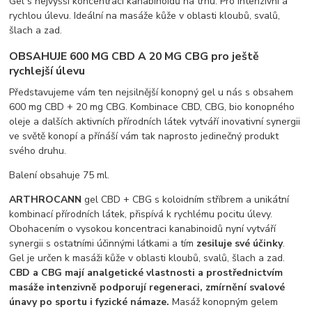
Gel s nejvyšší koncentrací kanabinoidů na trhu. Pro intenzivní a
rychlou úlevu. Ideální na masáže kůže v oblasti kloubů, svalů,
šlach a zad.
OBSAHUJE 600 MG CBD A 20 MG CBG pro ještě
rychlejší úlevu
Představujeme vám ten nejsilnější konopný gel u nás s obsahem
600 mg CBD + 20 mg CBG. Kombinace CBD, CBG, bio konopného
oleje a dalších aktivních přírodních látek vytváří inovativní synergii
ve světě konopí a přínáší vám tak naprosto jedinečný produkt
svého druhu.
Balení obsahuje 75 ml.
ARTHROCANN
gel CBD + CBG s koloidním stříbrem a unikátní
kombinací přírodních látek, přispívá k rychlému pocitu úlevy.
Obohacením o vysokou koncentraci kanabinoidů nyní vytváří
synergii s ostatními účinnými látkami a tím
zesiluje své účinky
.
Gel je určen k masáži kůže v oblasti kloubů, svalů, šlach a zad.
CBD a CBG mají analgetické vlastnosti a prostřednictvím
masáže intenzivně podporují regeneraci, zmírnění svalové
únavy po sportu i fyzické námaze.
Masáž konopným gelem