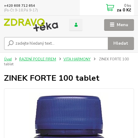
0
ks
+420 608 712 654
za
0 Kč
(Po-Čt 9-18,Pá 9-17)
Menu
Hledat
Úvod
ŘAZENÍ PODLE FIREM
VITA HARMONY
ZINEK FORTE 100
tablet
ZINEK FORTE 100 tablet