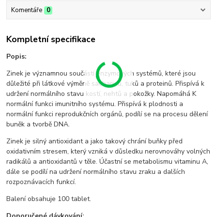
Komentáře
0
Kompletní specifikace
Popis:
Zinek je významnou součástí enzymových systémů, které jsou
důležité při látkové výměně sacharidů, tuků a proteinů. Přispívá k
udržení normálního stavu kostí, nehtů a pokožky. Napomáhá K
normální funkci imunitního systému. Přispívá k plodnosti a
normální funkci reprodukčních orgánů, podílí se na procesu dělení
buněk a tvorbě DNA.
Zinek je silný antioxidant a jako takový chrání buňky před
oxidativním stresem, který vzniká v důsledku nerovnováhy volných
radikálů a antioxidantů v těle. Účastní se metabolismu vitaminu A,
dále se podílí na udržení normálního stavu zraku a dalších
rozpoznávacích funkcí.
Balení obsahuje 100 tablet.
Doporučené dávkování: