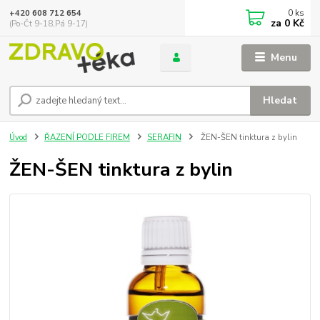
0
ks
+420 608 712 654
za
0 Kč
(Po-Čt 9-18,Pá 9-17)
Menu
Hledat
Úvod
ŘAZENÍ PODLE FIREM
SERAFIN
ŽEN-ŠEN tinktura z bylin
ŽEN-ŠEN tinktura z bylin