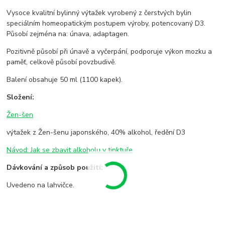
Vysoce kvalitní bylinný výtažek vyrobený z čerstvých bylin
speciálním homeopatickým postupem výroby, potencovaný D3.
Působí zejména na: únava, adaptagen.
Pozitivně působí při únavě a vyčerpání, podporuje výkon mozku a
paměť, celkově působí povzbudivě.
Balení obsahuje 50 ml (1100 kapek).
Složení:
Žen-šen
výtažek z Žen-šenu japonského, 40% alkohol, ředění D3
Návod: Jak se zbavit alkoholu v tinktuře
Dávkování a způsob použití:
Uvedeno na lahvičce.