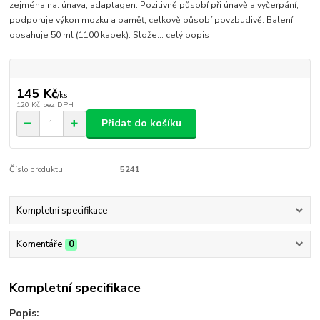
zejména na: únava, adaptagen. Pozitivně působí při únavě a vyčerpání,
podporuje výkon mozku a paměť, celkově působí povzbudivě. Balení
obsahuje 50 ml (1100 kapek). Slože...
celý popis
145 Kč
/
ks
120 Kč
bez DPH
Přidat do košíku
Číslo produktu:
5241
Kompletní specifikace
Komentáře
0
Kompletní specifikace
Popis: