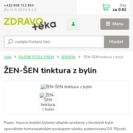
0
ks
+420 608 712 654
za
0 Kč
(Po-Čt 9-18,Pá 9-17)
Menu
Hledat
Úvod
ŘAZENÍ PODLE FIREM
SERAFIN
ŽEN-ŠEN tinktura z bylin
ŽEN-ŠEN tinktura z bylin
Popis: Vysoce kvalitní bylinný výtažek vyrobený z čerstvých bylin
speciálním homeopatickým postupem výroby, potencovaný D3. Působí