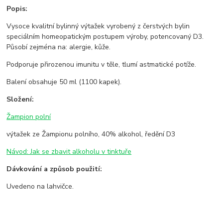
Popis:
Vysoce kvalitní bylinný výtažek vyrobený z čerstvých bylin
speciálním homeopatickým postupem výroby, potencovaný D3.
Působí zejména na: alergie, kůže.
Podporuje přirozenou imunitu v těle, tlumí astmatické potíže.
Balení obsahuje 50 ml (1100 kapek).
Složení:
Žampion polní
výtažek ze Žampionu polního, 40% alkohol, ředění D3
Návod: Jak se zbavit alkoholu v tinktuře
Dávkování a způsob použití:
Uvedeno na lahvičce.