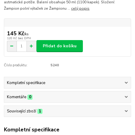
astmatické potíže. Balení obsahuje 50 ml (1100 kapek). Složení:
Žampion polní výtažek ze Žampionu ...
celý popis
145 Kč
/
ks
120 Kč
bez DPH
Přidat do košíku
Číslo produktu:
5240
Kompletní specifikace
Komentáře
0
Související zboží
1
Kompletní specifikace