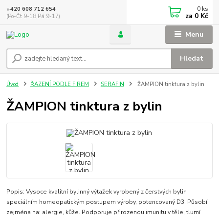
0
ks
+420 608 712 654
za
0 Kč
(Po-Čt 9-18,Pá 9-17)
Menu
Hledat
Úvod
ŘAZENÍ PODLE FIREM
SERAFIN
ŽAMPION tinktura z bylin
ŽAMPION tinktura z bylin
Popis: Vysoce kvalitní bylinný výtažek vyrobený z čerstvých bylin
speciálním homeopatickým postupem výroby, potencovaný D3. Působí
zejména na: alergie, kůže. Podporuje přirozenou imunitu v těle, tlumí