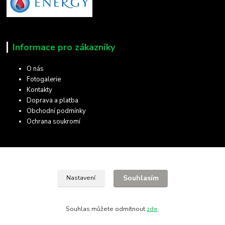
Informace pro zákazníky
O nás
Fotogalerie
Kontakty
Doprava a platba
Obchodní podmínky
Ochrana soukromí
Kde nás najdete
Souhlasím
Nastavení
28. října 11
Olomouc, 772 00
Hledat na mapě
Souhlas můžete odmítnout
zde
.