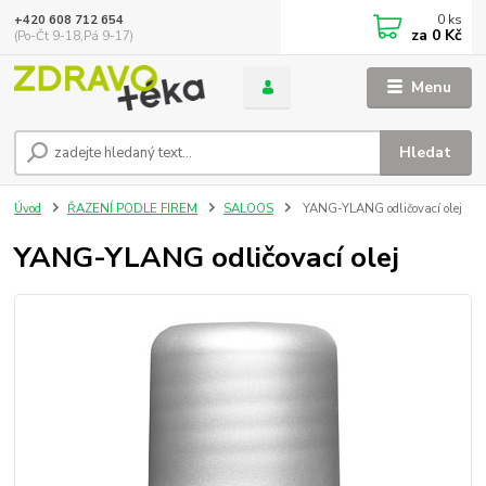
0
ks
+420 608 712 654
za
0 Kč
(Po-Čt 9-18,Pá 9-17)
Menu
Hledat
Úvod
ŘAZENÍ PODLE FIREM
SALOOS
YANG-YLANG odličovací olej
YANG-YLANG odličovací olej