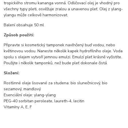
tropického stromu kananga vonná. Odličovací olej je vhodný pro
všechny typy pleti, osvěžuje zralou a unavenou pleť. Olej z ylang-
ylangu může celkově harmonizovat.
Balení obsahuje 50 ml
Způsob použití:
Připravte si kosmetický tamponek navlhčený buď vodou, nebo
květinovou vodou. Naneste několik kapek hydrofilního oleje. Voda
spolu s olejem vytvoří jemnou emulzi. Emulzí pleť krásně vyčistíte.
Použijte i několik tamponků, než bude pleť dokonale čistá.
Složení:
Rostlinné oleje lisované za studena: bio slunečnicový, bio
sezamový, mandlový
Esenciální oleje: ylang-ylang
PEG-40 sorbitan peroleate, laureth-4, lecitin
Vitamíny A, E, F