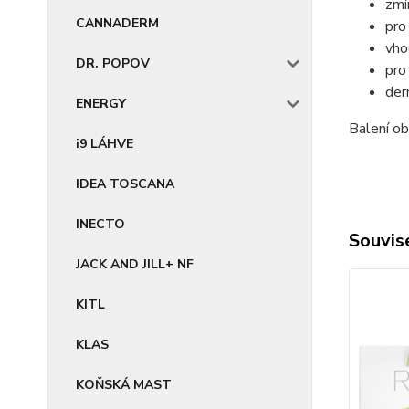
zmí
CANNADERM
pro 
vho
DR. POPOV
pro 
der
ENERGY
Balení ob
i9 LÁHVE
IDEA TOSCANA
INECTO
Souvise
JACK AND JILL+ NF
KITL
KLAS
KOŇSKÁ MAST