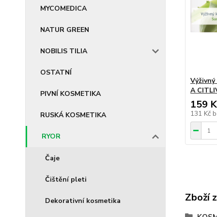
MYCOMEDICA
NATUR GREEN
NOBILIS TILIA
OSTATNÍ
Výživný
A CITLI
PIVNÍ KOSMETIKA
159 K
131 Kč
b
RUSKÁ KOSMETIKA
RYOR
Čaje
Čištění pleti
Zboží 
Dekorativní kosmetika