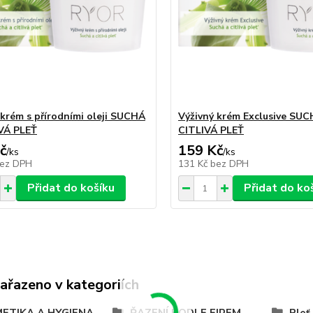
 krém s přírodními oleji SUCHÁ
Výživný krém Exclusive SU
VÁ PLEŤ
CITLIVÁ PLEŤ
č
159 Kč
/
ks
/
ks
ez DPH
131 Kč
bez DPH
Přidat do košíku
Přidat do ko
zařazeno v kategoriích