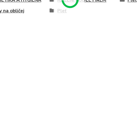
ETIKA A HYGIENA
ŘAZENÍ PODLE FIREM
Pleť
 na obličej
Pleť