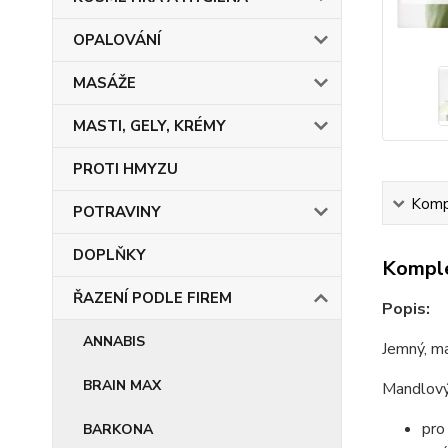
OPALOVÁNÍ
MASÁŽE
MASTI, GELY, KRÉMY
PROTI HMYZU
Kompl
POTRAVINY
DOPLŇKY
Komple
ŘAZENÍ PODLE FIREM
Popis:
ANNABIS
Jemný, m
BRAIN MAX
Mandlový 
pro
BARKONA