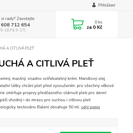
Přihlášení
 si rady? Zavolejte.
0
ks
 608 712 654
za
0 Kč
 9-18,Pá 9-17)
HÁ A CITLIVÁ PLEŤ
SUCHÁ A CITLIVÁ PLEŤ
 Jemný, mastný, snadno vstřebatelný krém. Mandlový olej
atační látky chrání pleť před vysoušením. pro všechny věkové
rie zmírňuje projevy předčasného stárnutí pleti pro denní
 péči vhodný i do mrazu pro suchou i citlivou pleť
ologicky testováno Balení obsahuje 50 ml.
celý popis