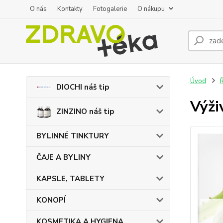
O nás
Kontakty
Fotogalerie
O nákupu
Úvod
DIOCHI náš tip
Výži
ZINZINO náš tip
BYLINNÉ TINKTURY
ČAJE A BYLINY
KAPSLE, TABLETY
KONOPÍ
KOSMETIKA A HYGIENA