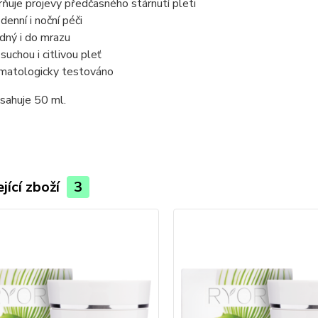
rňuje projevy předčasného stárnutí pleti
denní i noční péči
dný i do mrazu
suchou i citlivou pleť
matologicky testováno
sahuje 50 ml.
jící zboží
3