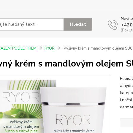
Nevíte
Hledat
+420
(Po-Čt
ŘAZENÍ PODLE FIREM
RYOR
Výživný krém s mandlovým olejem SUC
vný krém s mandlovým olejem 
Popis:
a hydr
katego
i noční
dermat