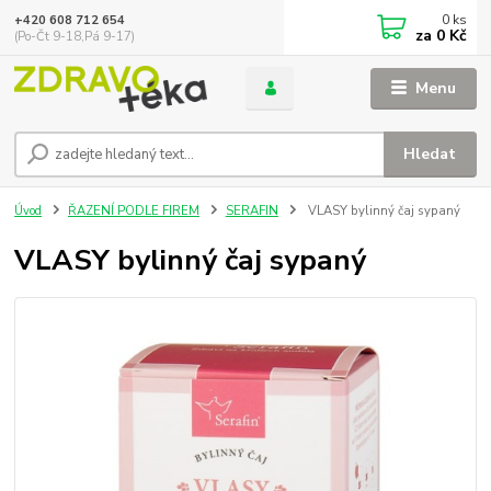
0
ks
+420 608 712 654
za
0 Kč
(Po-Čt 9-18,Pá 9-17)
Menu
Hledat
Úvod
ŘAZENÍ PODLE FIREM
SERAFIN
VLASY bylinný čaj sypaný
VLASY bylinný čaj sypaný