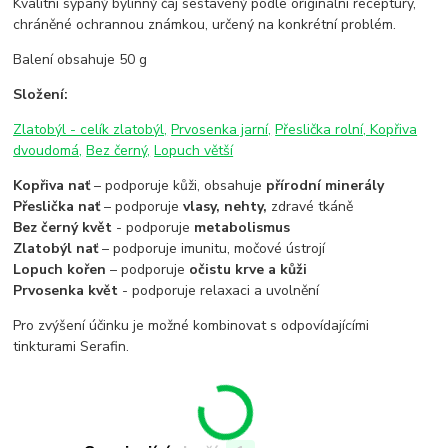
Kvalitní sypaný bylinný čaj sestavený podle originální receptury,
chráněné ochrannou známkou, určený na konkrétní problém.
Balení obsahuje 50 g
Složení:
Zlatobýl - celík zlatobýl,
Prvosenka jarní,
Přeslička rolní,
Kopřiva
dvoudomá,
Bez černý,
Lopuch větší
Kopřiva nať
– podporuje kůži, obsahuje
přírodní minerály
Přeslička nať
– podporuje
vlasy, nehty,
zdravé tkáně
Bez černý květ
- podporuje
metabolismus
Zlatobýl nať
– podporuje imunitu, močové ústrojí
Lopuch kořen
– podporuje
očistu krve a kůži
Prvosenka květ
- podporuje relaxaci a uvolnění
Pro zvýšení účinku je možné kombinovat s odpovídajícími
tinkturami Serafin.