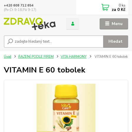
0
ks
+420 608 712 654
za
0 Kč
(Po-Čt 9-18,Pá 9-17)
Menu
Hledat
Úvod
ŘAZENÍ PODLE FIREM
VITA HARMONY
VITAMIN E 60 tobolek
VITAMIN E 60 tobolek