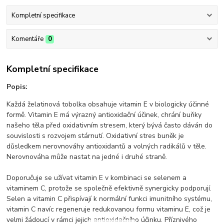
Kompletní specifikace
Komentáře
0
Kompletní specifikace
Popis:
Každá želatinová tobolka obsahuje vitamin E v biologicky účinné
formě. Vitamin E má výrazný antioxidační účinek, chrání buňky
našeho těla před oxidativním stresem, který bývá často dáván do
souvislosti s rozvojem stárnutí. Oxidativní stres buněk je
důsledkem nerovnováhy antioxidantů a volných radikálů v těle.
Nerovnováha může nastat na jedné i druhé straně.
Doporučuje se užívat vitamin E v kombinaci se selenem a
vitaminem C, protože se společně efektivně synergicky podporují.
Selen a vitamin C přispívají k normální funkci imunitního systému,
vitamin C navíc regeneruje redukovanou formu vitaminu E, což je
velmi žádoucí v rámci jejich antioxidačního účinku. Příznivého