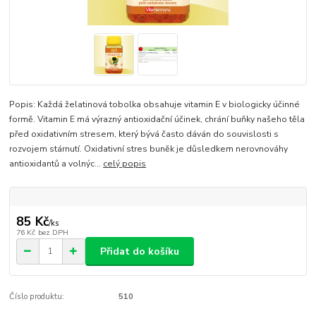
Popis: Každá želatinová tobolka obsahuje vitamin E v biologicky účinné
formě. Vitamin E má výrazný antioxidační účinek, chrání buňky našeho těla
před oxidativním stresem, který bývá často dáván do souvislosti s
rozvojem stárnutí. Oxidativní stres buněk je důsledkem nerovnováhy
antioxidantů a volnýc...
celý popis
85 Kč
/
ks
76 Kč
bez DPH
Přidat do košíku
Číslo produktu:
510