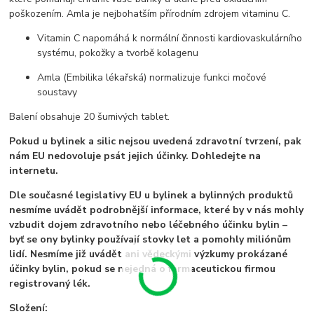
poškozením. Amla je nejbohatším přírodním zdrojem vitaminu C.
Vitamin C napomáhá k normální činnosti kardiovaskulárního
systému, pokožky a tvorbě kolagenu
Amla (Embilika lékařská) normalizuje funkci močové
soustavy
Balení obsahuje 20 šumivých tablet.
Pokud u bylinek a silic nejsou uvedená zdravotní tvrzení, pak
nám EU nedovoluje psát jejich účinky. Dohledejte na
internetu.
Dle současné legislativy EU u bylinek a bylinných produktů
nesmíme uvádět podrobnější informace, které by v nás mohly
vzbudit dojem zdravotního nebo léčebného účinku bylin –
byť se ony bylinky používají stovky let a pomohly miliónům
lidí. Nesmíme již uvádět ani vědeckými výzkumy prokázané
účinky bylin, pokud se nejedná o farmaceutickou firmou
registrovaný lék.
Složení: