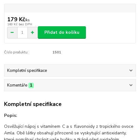
179 Kč
/
ks
160 Kč
bez DPH
Přidat do košíku
Číslo produktu:
1501
Kompletní specifikace
Komentáře
1
Kompletní specifikace
Popis:
Osvěžující nápoj s vitamínem C a s flavonoidy z tropického ovoce
Amla. Obě látky obsahují přirozeně se vyskytující antioxidanty,
které pomáhají chránit vaše buňky a tkáně před oxidačním