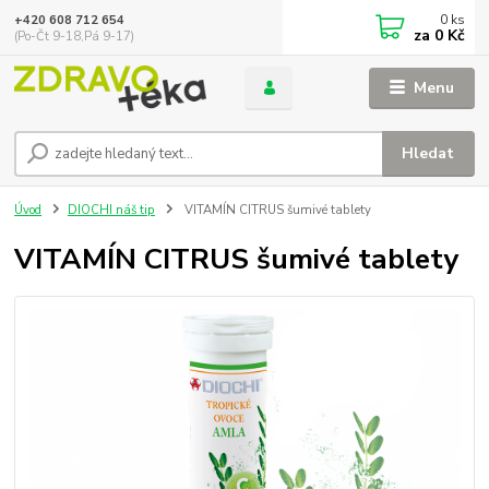
0
ks
+420 608 712 654
za
0 Kč
(Po-Čt 9-18,Pá 9-17)
Menu
Hledat
Úvod
DIOCHI náš tip
VITAMÍN CITRUS šumivé tablety
VITAMÍN CITRUS šumivé tablety