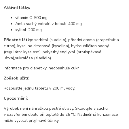
Aktivní látky:
vitamin C: 500 mg
Amla suchý extrakt z bobulí: 400 mg
xylitol: 200 mg
Přidatné látky:
sorbitol (sladidlo), přírodní aroma (grapefruit a
citron), kyselina citronová (kyselina), hydrouhličitan sodný
(regulátor kyselosti), polyethylenglykol (protispékavá
látka),sukralóza (sladidlo)
Informace pro diabetiky: neobsahuje cukr
Způsob užití:
Rozpusťte jednu tabletu v 200 ml vody.
Upozornění:
Výrobek není náhražkou pestré stravy. Skladujte v suchu
v uzavřeném obalu při teplotě do 25 °C. Nadměrná konzumace
může vyvolat projímavé účinky.