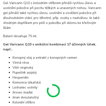
Gel Varicann Q10 s koloidním stříbrem přináší rychlou úlevu a
uvolnění pokožce při pocitu těžkých a unavených nohou. Varicann
gel přináší také rychlou úlevu, uvolnění a osvěžení pokožce při
dlouhodobém stání, pro těhotné, příp. osoby s nadváhou. Je také
vhodným doplňkem pro péči o pokožku při sklonu ke křečovým
žilám.
Balení obsahuje 75 ml.
Gel Varicann Q10 s unikátní kombinací 17 účinných látek,
např.:
Konopný olej a extrakt z konopných semen
Vinná réva
Vilín virginský
Pupečník asijský
Hesperidin
Komonice lékařská
Listnatec ostnitý
Jírovec maďal
Jinan dvoulaločný
Koloidní stříbro