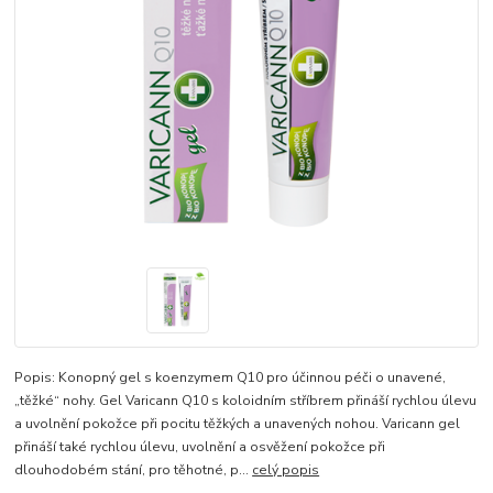
Popis: Konopný gel s koenzymem Q10 pro účinnou péči o unavené,
„těžké“ nohy. Gel Varicann Q10 s koloidním stříbrem přináší rychlou úlevu
a uvolnění pokožce při pocitu těžkých a unavených nohou. Varicann gel
přináší také rychlou úlevu, uvolnění a osvěžení pokožce při
dlouhodobém stání, pro těhotné, p...
celý popis