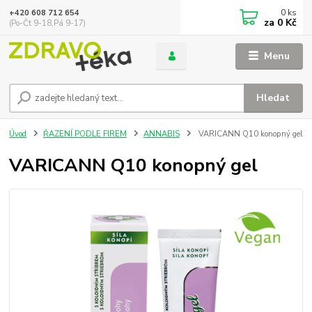
0
ks
+420 608 712 654
za
0 Kč
(Po-Čt 9-18,Pá 9-17)
Menu
Hledat
Úvod
ŘAZENÍ PODLE FIREM
ANNABIS
VARICANN Q10 konopný gel
VARICANN Q10 konopný gel