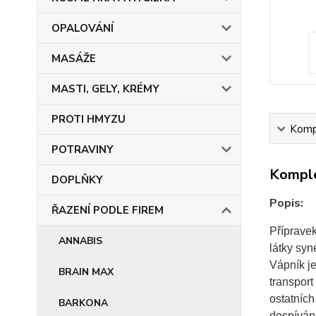
OPALOVÁNÍ
MASÁŽE
MASTI, GELY, KRÉMY
PROTI HMYZU
Kompl
POTRAVINY
Komple
DOPLŇKY
Popis:
ŘAZENÍ PODLE FIREM
Příprave
ANNABIS
látky syn
Vápník je
BRAIN MAX
transport
ostatních
BARKONA
dospívání