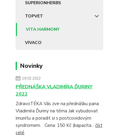
SUPERIONHERBS
TOPVET
VITA HARMONY
VIVACO
Novinky
19.02.2022
PŘEDNÁŠKA VLADIMÍRA ĎURINY
2022
ZdravoTÉKA Vás zve na přednášku pana
Vladimíra Ďuriny na téma Jak vybudovat
imunitu a poradit si s postcovidovým
syndromem. Cena: 150 Kč (kapacita...
číst
celé