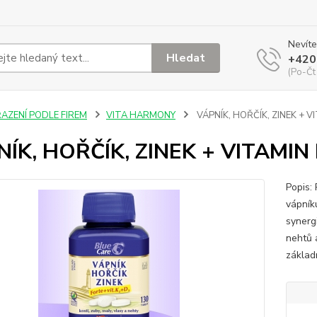
Nevíte
Hledat
+420
(Po-Čt
ŘAZENÍ PODLE FIREM
VITA HARMONY
VÁPNÍK, HOŘČÍK, ZINEK + VI
ÍK, HOŘČÍK, ZINEK + VITAMIN D
Popis:
vápníku
synerg
nehtů 
základ