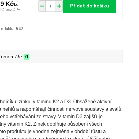
9 Kč
/
ks
Přidat do košíku
 Kč
bez DPH
roduktu:
547
Komentáře
0
ořčíku, zinku, vitaminu K2 a D3. Obsažené aktivní
a nehtů a napomáhají činnosti nervové soustavy a svalů.
ho vstřebávání ze stravy. Vitamin D3 zajišťuje
utný vitamin K2. Zinek doplňuje působení všech
oto produktu je vhodné zejména v období růstu a
rovněž pro osoby s nadměrnou fyzickou zátěží nebo