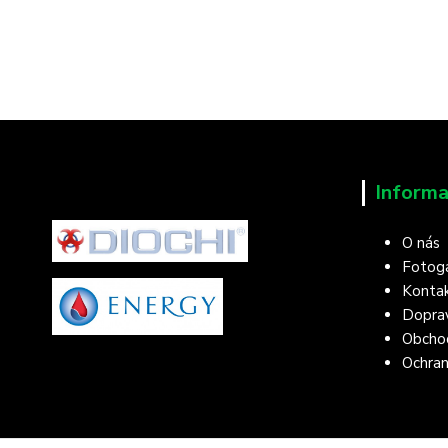
Informa
O nás
Fotoga
Konta
Doprav
Obcho
Ochran