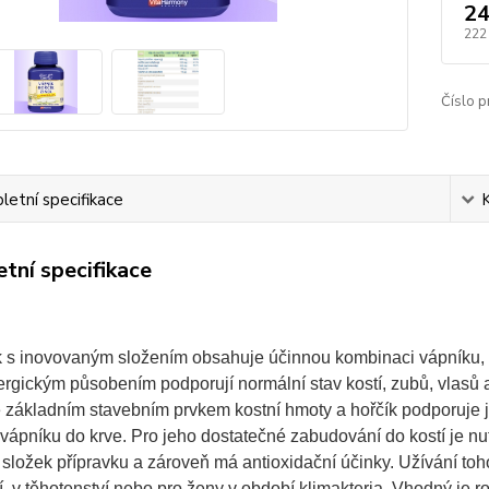
24
222
Číslo p
etní specifikace
tní specifikace
k s inovovaným složením obsahuje účinnou kombinaci vápníku, h
ergickým působením podporují normální stav kostí, zubů, vlasů 
 základním stavebním prvkem kostní hmoty a hořčík podporuje je
 vápníku do krve. Pro jeho dostatečné zabudování do kostí je n
 složek přípravku a zároveň má antioxidační účinky.
Užívání toh
, v těhotenství nebo pro ženy v období klimakteria. Vhodný je 