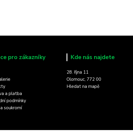
ce pro zákazníky
Kde nás najdete
28. října 11
lerie
Olomouc, 772 00
kty
Hledat na mapě
a a platba
dní podmínky
a soukromí