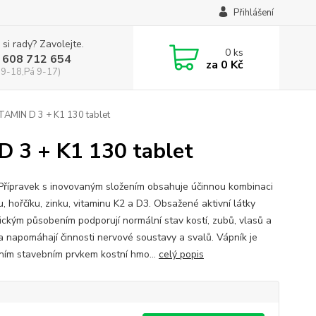
Přihlášení
 si rady? Zavolejte.
0
ks
 608 712 654
za
0 Kč
 9-18,Pá 9-17)
TAMIN D 3 + K1 130 tablet
 3 + K1 130 tablet
 Přípravek s inovovaným složením obsahuje účinnou kombinaci
, hořčíku, zinku, vitaminu K2 a D3. Obsažené aktivní látky
ickým působením podporují normální stav kostí, zubů, vlasů a
a napomáhají činnosti nervové soustavy a svalů. Vápník je
ním stavebním prvkem kostní hmo...
celý popis