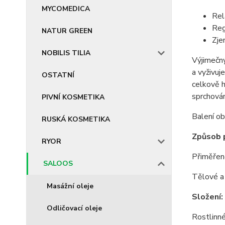
MYCOMEDICA
Rel
Reg
NATUR GREEN
Zje
NOBILIS TILIA
Výjimečný
a vyživuj
OSTATNÍ
celkově h
sprchován
PIVNÍ KOSMETIKA
Balení o
RUSKÁ KOSMETIKA
Způsob p
RYOR
Přiměřené
SALOOS
Tělové a 
Masážní oleje
Složení:
Odličovací oleje
Rostlinné