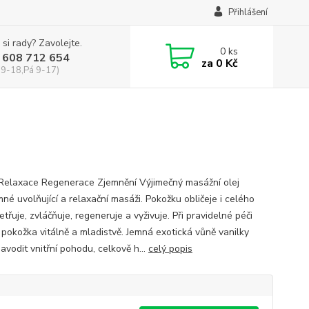
Přihlášení
 si rady? Zavolejte.
0
ks
 608 712 654
za
0 Kč
 9-18,Pá 9-17)
 Relaxace Regenerace Zjemnění Výjimečný masážní olej
mné uvolňující a relaxační masáži. Pokožku obličeje i celého
etřuje, zvláčňuje, regeneruje a vyživuje. Při pravidelné péči
 pokožka vitálně a mladistvě. Jemná exotická vůně vanilky
avodit vnitřní pohodu, celkově h...
celý popis