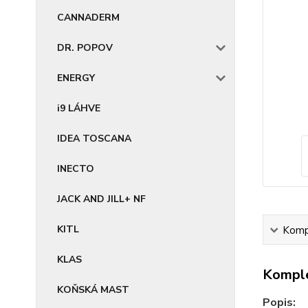
CANNADERM
DR. POPOV
ENERGY
i9 LÁHVE
IDEA TOSCANA
INECTO
JACK AND JILL+ NF
KITL
Kompl
KLAS
Komple
KOŇSKÁ MAST
Popis: