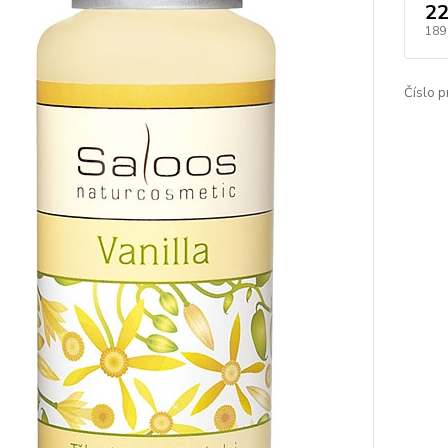
22
189
Číslo p