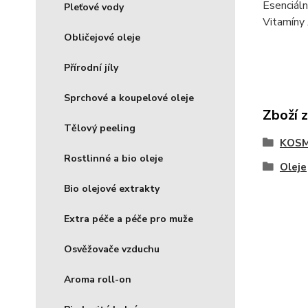
Esenciáln
Pleťové vody
Vitamíny A
Obličejové oleje
Přírodní jíly
Sprchové a koupelové oleje
Zboží 
Tělový peeling
KOSM
Rostlinné a bio oleje
Oleje
Bio olejové extrakty
Extra péče a péče pro muže
Osvěžovače vzduchu
Aroma roll-on