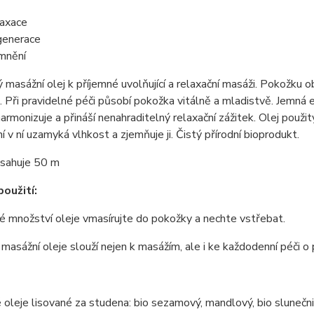
axace
enerace
mnění
 masážní olej k příjemné uvolňující a relaxační masáži. Pokožku ob
e. Při pravidelné péči působí pokožka vitálně a mladistvě. Jemná 
armonizuje a přináší nenahraditelný relaxační zážitek. Olej pou
í v ní uzamyká vlhkost a zjemňuje ji. Čistý přírodní bioprodukt.
bsahuje 50 m
oužití:
 množství oleje vmasírujte do pokožky a nechte vstřebat.
masážní oleje slouží nejen k masážím, ale i ke každodenní péči o
 oleje lisované za studena: bio sezamový, mandlový, bio slune