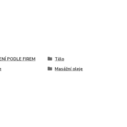
ENÍ PODLE FIREM
Tělo
e
Masážní oleje