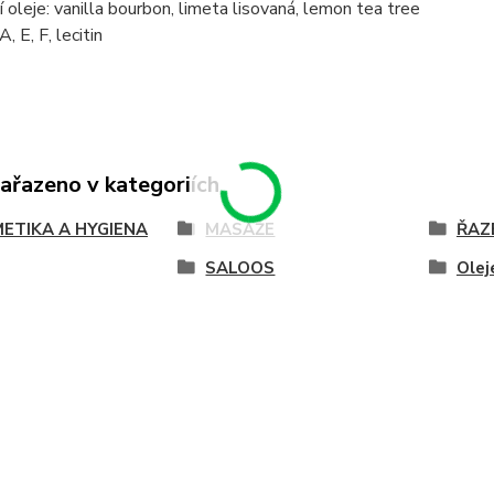
í oleje: vanilla bourbon, limeta lisovaná, lemon tea tree
, E, F, lecitin
zařazeno v kategoriích
ETIKA A HYGIENA
MASÁŽE
ŘAZ
SALOOS
Olej