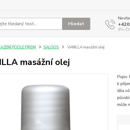
Nevíte
Hledat
+420
(Po-Čt
ŘAZENÍ PODLE FIREM
SALOOS
VANILLA masážní olej
LLA masážní olej
Popis:
k příje
těla oš
působí
může n