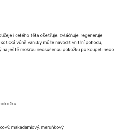
ličeje i celého těla ošetřuje, zvláčňuje, regeneruje
exotická vůně vanilky může navodit vnitřní pohodu,
žitý na ještě mokrou neosušenou pokožku po koupeli nebo
 pokožku.
čnicový, makadamiový, meruňkový