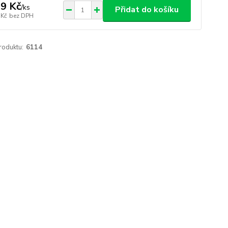
9 Kč
/
ks
Přidat do košíku
 Kč
bez DPH
roduktu:
6114