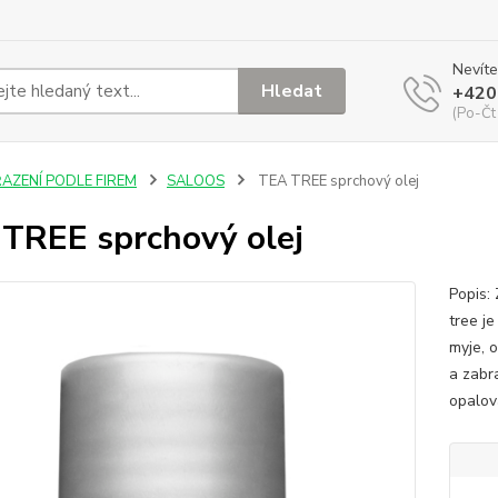
Nevíte
Hledat
+420
(Po-Čt
ŘAZENÍ PODLE FIREM
SALOOS
TEA TREE sprchový olej
TREE sprchový olej
Popis:
tree j
myje, 
a zabr
opalov