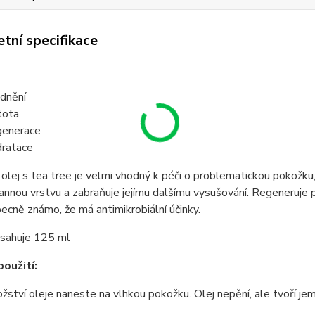
tní specifikace
idnění
tota
enerace
ratace
olej s tea tree je velmi vhodný k péči o problematickou pokožku,
rannou vrstvu a zabraňuje jejímu dalšímu vysušování. Regeneruje
becně známo, že má antimikrobiální účinky.
bsahuje 125 ml
oužití:
ství oleje naneste na vlhkou pokožku. Olej nepění, ale tvoří je