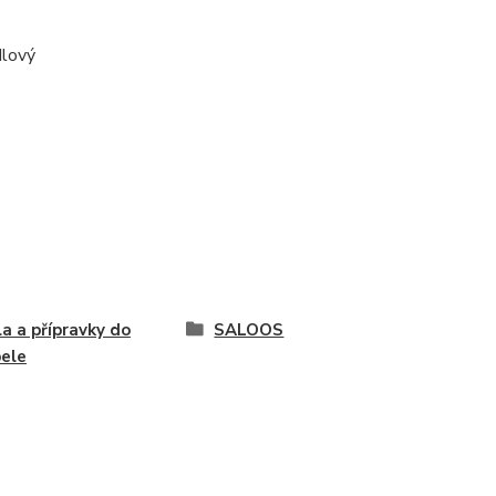
ndlový
a a přípravky do
SALOOS
ele