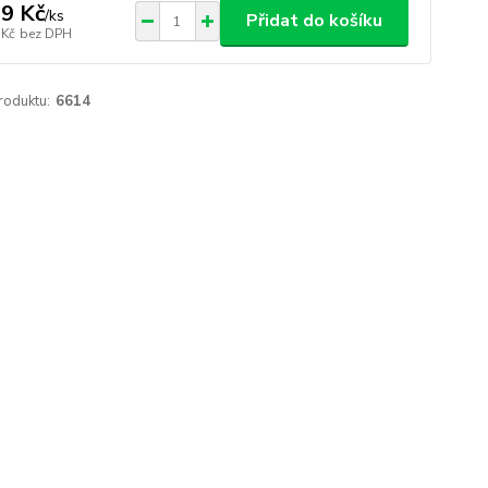
9 Kč
/
ks
Přidat do košíku
 Kč
bez DPH
roduktu:
6614