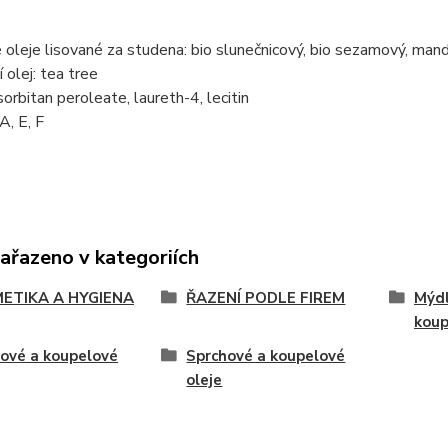
 oleje lisované za studena: bio slunečnicový, bio sezamový, ma
 olej: tea tree
rbitan peroleate, laureth-4, lecitin
A, E, F
zařazeno v kategoriích
ETIKA A HYGIENA
ŘAZENÍ PODLE FIREM
Mýdl
koup
ové a koupelové
Sprchové a koupelové
oleje