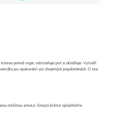
 kterou jemně myje, odstraňuje pot a zklidňuje. Vytváří
 pokožku po opalování i po zhojených popáleninách. O tea
mnou mléčnou emulzi. Emulzi krátce opláchněte.