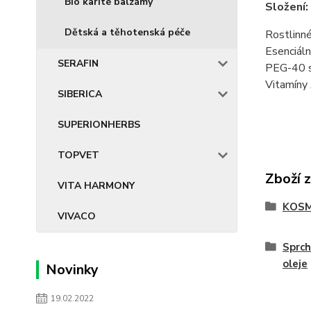
Bio karité balzámy
Složení:
Dětská a těhotenská péče
Rostlinné
Esenciální
SERAFIN
PEG-40 so
Vitamíny 
SIBERICA
SUPERIONHERBS
TOPVET
Zboží 
VITA HARMONY
KOSM
VIVACO
Sprch
oleje
Novinky
19.02.2022