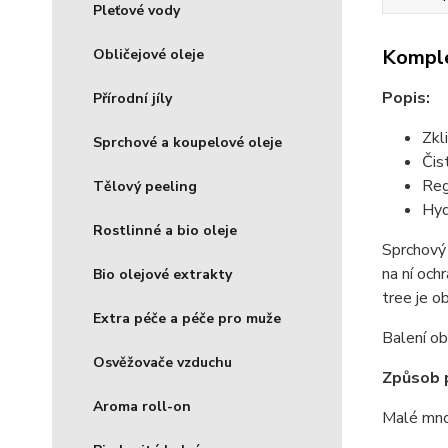
Pleťové vody
Komple
Obličejové oleje
Popis:
Přírodní jíly
Zkl
Sprchové a koupelové oleje
Čis
Reg
Tělový peeling
Hyd
Rostlinné a bio oleje
Sprchový 
na ní och
Bio olejové extrakty
tree je o
Extra péče a péče pro muže
Balení o
Osvěžovače vzduchu
Způsob p
Aroma roll-on
Malé množ