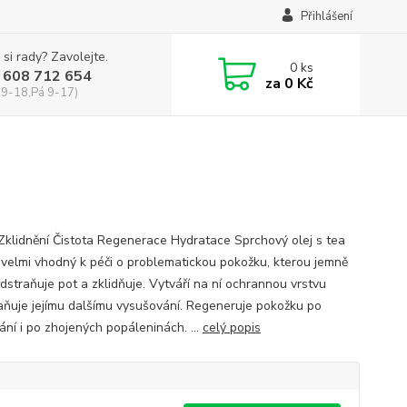
Přihlášení
 si rady? Zavolejte.
0
ks
 608 712 654
za
0 Kč
 9-18,Pá 9-17)
 Zklidnění Čistota Regenerace Hydratace Sprchový olej s tea
e velmi vhodný k péči o problematickou pokožku, kterou jemně
odstraňuje pot a zklidňuje. Vytváří na ní ochrannou vrstvu
aňuje jejímu dalšímu vysušování. Regeneruje pokožku po
ání i po zhojených popáleninách. ...
celý popis