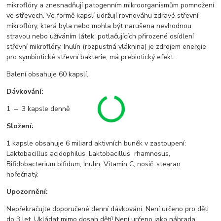
mikroflóry a znesnadňují patogenním mikroorganismům pomnožení
ve střevech. Ve formě kapslí udržují rovnováhu zdravé střevní
mikroflóry, která byla nebo mohla být narušena nevhodnou
stravou nebo užíváním látek, potlačujících přirozené osídlení
střevní mikroflóry. Inulín (rozpustná vláknina) je zdrojem energie
pro symbiotické střevní bakterie, má prebiotický efekt.
Balení obsahuje 60 kapslí.
Dávkování:
1 – 3 kapsle denně
Složení:
1 kapsle obsahuje 6 miliard aktivních buněk v zastoupení:
Laktobacillus acidophilus, Laktobacillus rhamnosus,
Bifidobacterium bifidum, Inulín, Vitamin C, nosič: stearan
hořečnatý.
Upozornění:
Nepřekračujte doporučené denní dávkování. Není určeno pro děti
do 3 let. Ukládat mimo dosah dětí! Není určeno jako náhrada