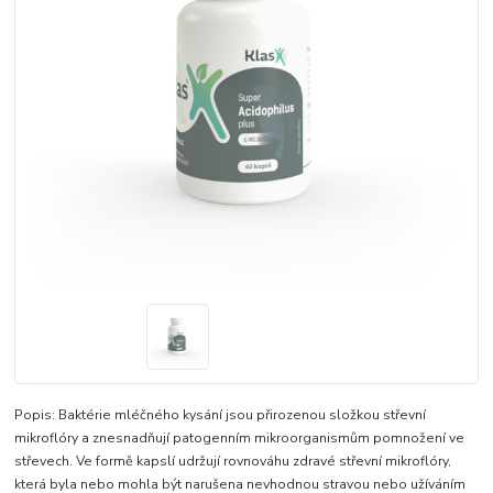
Popis: Baktérie mléčného kysání jsou přirozenou složkou střevní
mikroflóry a znesnadňují patogenním mikroorganismům pomnožení ve
střevech. Ve formě kapslí udržují rovnováhu zdravé střevní mikroflóry,
která byla nebo mohla být narušena nevhodnou stravou nebo užíváním