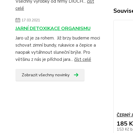
Všechny výrobky od firmy DIOCH...
číst
celé
Souvise
17.03.2021
JARNÍ DETOXIKACE ORGANISMU
Jaro už je za rohem. Již brzy budeme moci
schovat zimní bundy, rukavice a čepice a
naopak vytáhnout sluneční brýle. Pro
většinu z nás je příchod jara...
číst celé
Zobrazit všechny novinky
ČERNÝ J
185 K
153 Kč
b