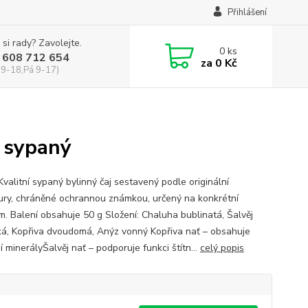
Přihlášení
 si rady? Zavolejte.
0
ks
 608 712 654
za
0 Kč
 9-18,Pá 9-17)
 sypaný
Kvalitní sypaný bylinný čaj sestavený podle originální
ury, chráněné ochrannou známkou, určený na konkrétní
m. Balení obsahuje 50 g Složení: Chaluha bublinatá, Šalvěj
ká, Kopřiva dvoudomá, Anýz vonný Kopřiva nať – obsahuje
í minerályŠalvěj nať – podporuje funkci štítn...
celý popis