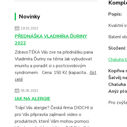
Komple
Popis:
Novinky
Kvalitní 
19.02.2022
PŘEDNÁŠKA VLADIMÍRA ĎURINY
Balení o
2022
Složení:
ZdravoTÉKA Vás zve na přednášku pana
Vladimíra Ďuriny na téma Jak vybudovat
Chaluha b
imunitu a poradit si s postcovidovým
Kopřiva 
syndromem. Cena: 150 Kč (kapacita...
číst
Šalvěj n
celé
Chaluha 
Anýz pl
05.05.2021
JAK NA ALERGIE
Pro zvýše
Trápí Vás alergie? Česká firma DIOCHI si
pro Vás připravila zajímavé video o
produktech, které Vám mohou pomoci.