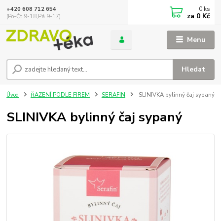
0
ks
+420 608 712 654
za
0 Kč
(Po-Čt 9-18,Pá 9-17)
Menu
Hledat
Úvod
ŘAZENÍ PODLE FIREM
SERAFIN
SLINIVKA bylinný čaj sypaný
SLINIVKA bylinný čaj sypaný