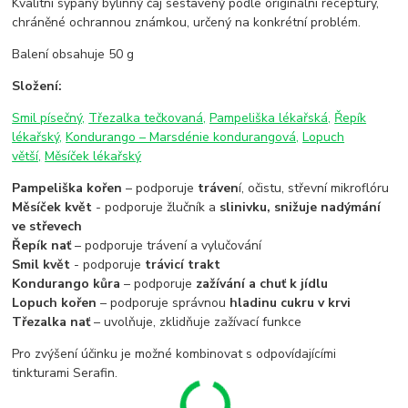
Kvalitní sypaný bylinný čaj sestavený podle originální receptury,
chráněné ochrannou známkou, určený na konkrétní problém.
Balení obsahuje 50 g
Složení:
Smil písečný,
Třezalka tečkovaná,
Pampeliška lékařská,
Řepík
lékařský,
Kondurango – Marsdénie kondurangová,
Lopuch
větší,
Měsíček lékařský
Pampeliška kořen
– podporuje
tráven
í, očistu, střevní mikroflóru
Měsíček květ
- podporuje žlučník a
slinivku, snižuje nadýmání
ve střevech
Řepík nať
– podporuje trávení a vylučování
Smil květ
- podporuje
trávicí trakt
Kondurango kůra
– podporuje
zažívání a chuť k jídlu
Lopuch kořen
– podporuje správnou
hladinu cukru v krvi
Třezalka nať
– uvolňuje, zklidňuje zažívací funkce
Pro zvýšení účinku je možné kombinovat s odpovídajícími
tinkturami Serafin.