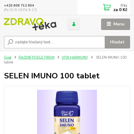
0
ks
+420 608 712 654
za
0 Kč
(Po-Čt 9-18,Pá 9-17)
Menu
Hledat
Úvod
ŘAZENÍ PODLE FIREM
VITA HARMONY
SELEN IMUNO 100
tablet
SELEN IMUNO 100 tablet