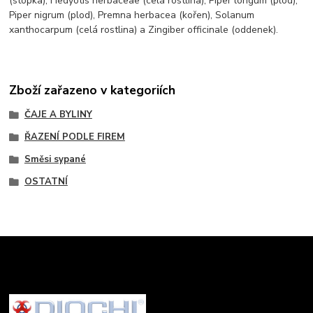
(stopka), Hedyotis herbaceae (celá rostlina), Piper longum (plod),
Piper nigrum (plod), Premna herbacea (kořen), Solanum
xanthocarpum (celá rostlina) a Zingiber officinale (oddenek).
Zboží zařazeno v kategoriích
ČAJE A BYLINY
ŘAZENÍ PODLE FIREM
Směsi sypané
OSTATNÍ