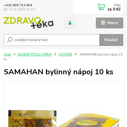
0
ks
+420 608 712 654
za
0 Kč
(Po-Čt 9-18,Pá 9-17)
Menu
Hledat
Úvod
ŘAZENÍ PODLE FIREM
OSTATNÍ
SAMAHAN bylinný nápoj 10
ks
SAMAHAN bylinný nápoj 10 ks