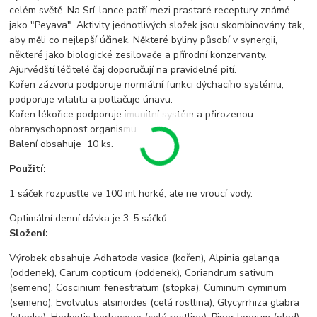
celém světě. Na Srí-lance patří mezi prastaré receptury známé
jako "Peyava". Aktivity jednotlivých složek jsou skombinovány tak,
aby měli co nejlepší účinek. Některé byliny působí v synergii,
některé jako biologické zesilovače a přírodní konzervanty.
Ajurvédští léčitelé čaj doporučují na pravidelné pití.
Kořen zázvoru podporuje normální funkci dýchacího systému,
podporuje vitalitu a potlačuje únavu.
Kořen lékořice podporuje imunitní systém a přirozenou
obranyschopnost organismu.
Balení obsahuje 10 ks.
Použití:
1 sáček rozpusťte ve 100 ml horké, ale ne vroucí vody.
Optimální denní dávka je 3-5 sáčků.
Složení:
Výrobek obsahuje Adhatoda vasica (kořen), Alpinia galanga
(oddenek), Carum copticum (oddenek), Coriandrum sativum
(semeno), Coscinium fenestratum (stopka), Cuminum cyminum
(semeno), Evolvulus alsinoides (celá rostlina), Glycyrrhiza glabra