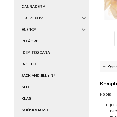
CANNADERM
DR. POPOV
ENERGY
i9 LÁHVE
IDEA TOSCANA
INECTO
Kompl
JACK AND JILL+ NF
Komple
KITL
Popis:
KLAS
jem
KOŇSKÁ MAST
ner