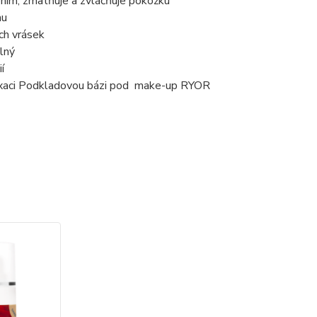
řením, zmatňuje a zvláčňuje pokožku
nu
ých vrásek
lný
í
 fixaci Podkladovou bázi pod make-up RYOR