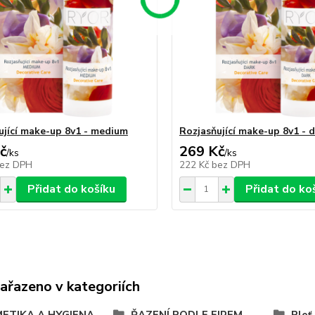
ující make-up 8v1 - medium
Rozjasňující make-up 8v1 - 
č
269 Kč
/
ks
/
ks
ez DPH
222 Kč
bez DPH
Přidat do košíku
Přidat do ko
zařazeno v kategoriích
ETIKA A HYGIENA
ŘAZENÍ PODLE FIREM
Pleť