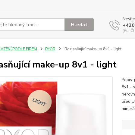
Nevíte
Hledat
+420
(Po-Čt
ŘAZENÍ PODLE FIREM
RYOR
Rozjasňující make-up 8v1 - light
asňující make-up 8v1 - light
Popis:
8v1 - 
nerovno
před U
minerá