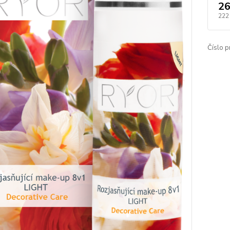
26
222
Číslo p