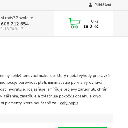
Přihlášení
 si rady? Zavolejte.
0
ks
 608 712 654
za
0 Kč
 9-18,Pá 9-17)
 jemný, lehký tónovací make-up, který nabízí výhody přípravků
sjednocuje barevnost pleti, minimalizuje póry a vyrovnává
sti hydratuje, rozjasňuje, zmírňuje projevy zarudnutí, chrání
V zářením, zmatňuje a zvláčňuje pokožku obsahuje krycí
lní pigmenty, které současně za...
celý popis