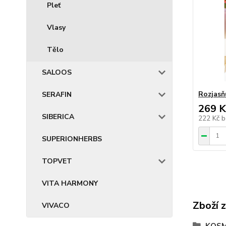
Pleť
Vlasy
Tělo
SALOOS
Rozjasň
SERAFIN
269 K
SIBERICA
222 Kč
b
SUPERIONHERBS
TOPVET
VITA HARMONY
Zboží 
VIVACO
KOSM