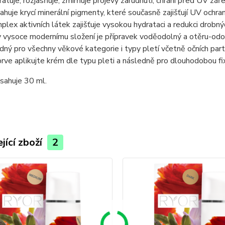
ratuje, rozjasňuje, zmírňuje projevy zarudnutí, chrání před UV zá
ahuje krycí minerální pigmenty, které současně zajišťují UV ochra
plex aktivních látek zajišťuje vysokou hydrataci a redukci drobn
y vysoce modernímu složení je přípravek voděodolný a otěru-odo
dný pro všechny věkové kategorie i typy pletí včetně očních parti
prve aplikujte krém dle typu pleti a následně pro dlouhodobou
sahuje 30 ml.
jící zboží
2