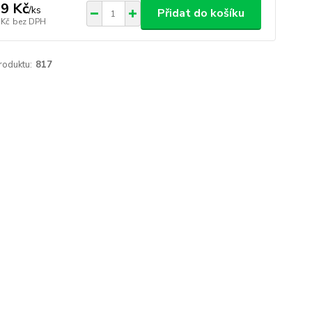
9 Kč
/
ks
Přidat do košíku
 Kč
bez DPH
roduktu:
817