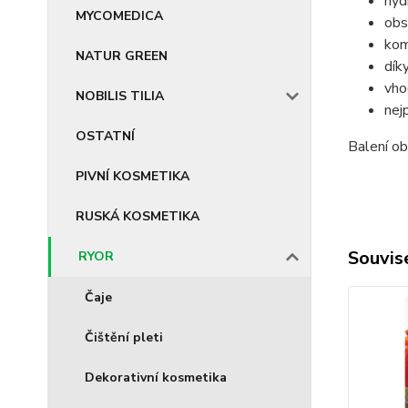
hyd
MYCOMEDICA
obs
kom
NATUR GREEN
dík
vho
NOBILIS TILIA
nej
OSTATNÍ
Balení ob
PIVNÍ KOSMETIKA
RUSKÁ KOSMETIKA
Souvise
RYOR
Čaje
Čištění pleti
Dekorativní kosmetika