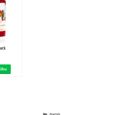
dark
šíku
RYOR